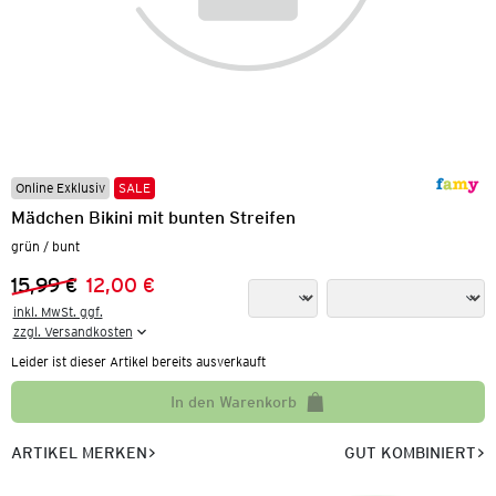
Online Exklusiv
SALE
Mädchen Bikini mit bunten Streifen
grün / bunt
15,99 €
12,00 €
Vorheriger Preis:
Neuer Preis:
inkl. MwSt. ggf.

zzgl. Versandkosten
Leider ist dieser Artikel bereits ausverkauft
In den Warenkorb
ARTIKEL MERKEN
GUT KOMBINIERT