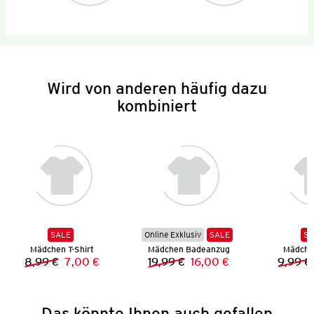
Wird von anderen häufig dazu
kombiniert
SALE
Online Exklusiv
SALE
SA
Mädchen T-Shirt
Mädchen Badeanzug
Mädchen
8,99 €
7,00 €
19,99 €
16,00 €
9,99 €
Vorheriger Preis:
Neuer Preis:
Vorheriger Preis:
Neuer Preis:
Das könnte Ihnen auch gefallen