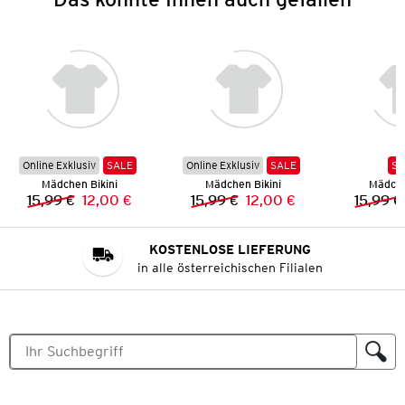
Online Exklusiv
SALE
Online Exklusiv
SALE
SA
Mädchen Bikini
Mädchen Bikini
Mädche
15,99 €
12,00 €
15,99 €
12,00 €
15,99 €
Vorheriger Preis:
Neuer Preis:
Vorheriger Preis:
Neuer Preis:
KOSTENLOSE LIEFERUNG
in alle österreichischen Filialen