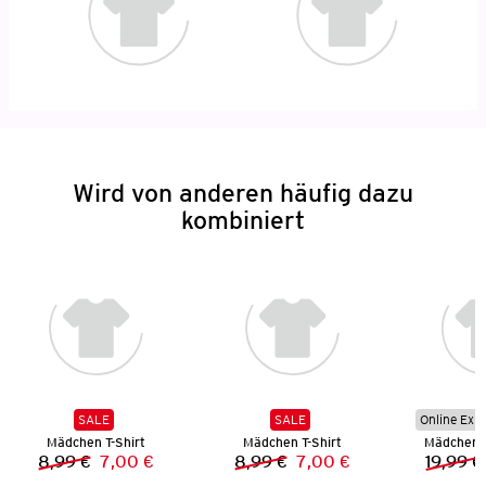
Wird von anderen häufig dazu
kombiniert
SALE
SALE
Online Exkl
Mädchen T-Shirt
Mädchen T-Shirt
Mädchen 
8,99 €
7,00 €
8,99 €
7,00 €
19,99 €
Vorheriger Preis:
Neuer Preis:
Vorheriger Preis:
Neuer Preis: