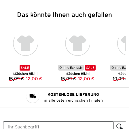
Das könnte Ihnen auch gefallen
SALE
Online Exklusiv
SALE
Online Exkl
Mädchen Bikini
Mädchen Bikini
Mädche
15,99 €
12,00 €
15,99 €
12,00 €
19,99 €
Vorheriger Preis:
Neuer Preis:
Vorheriger Preis:
Neuer Preis:
KOSTENLOSE LIEFERUNG
in alle österreichischen Filialen