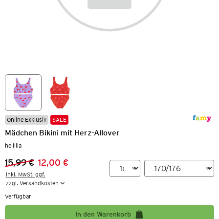
Online Exklusiv
SALE
Mädchen Bikini mit Herz-Allover
helllila
15,99 €
12,00 €
Vorheriger Preis:
Neuer Preis:
inkl. MwSt. ggf.

zzgl. Versandkosten
Verfügbar
In den Warenkorb