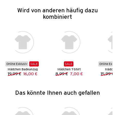
Wird von anderen häufig dazu
kombiniert
Online Exklusiv
SALE
SALE
Online Exkl
Mädchen Badeanzug
Mädchen T-Shirt
Mädch
19,99 €
16,00 €
8,99 €
7,00 €
15,99 €
Vorheriger Preis:
Neuer Preis:
Vorheriger Preis:
Neuer Preis:
Das könnte Ihnen auch gefallen