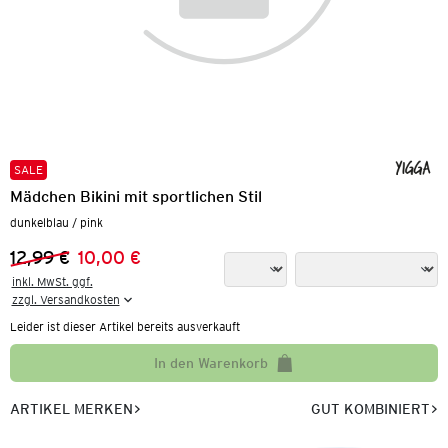
SALE
Mädchen Bikini mit sportlichen Stil
dunkelblau / pink
12,99 €
10,00 €
Vorheriger Preis:
Neuer Preis:
inkl. MwSt. ggf.

zzgl. Versandkosten
Leider ist dieser Artikel bereits ausverkauft
In den Warenkorb
ARTIKEL MERKEN
GUT KOMBINIERT