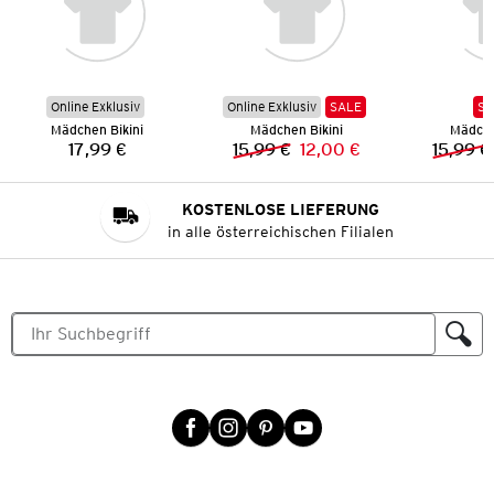
Online Exklusiv
Online Exklusiv
SALE
SA
Mädchen Bikini
Mädchen Bikini
Mädche
17,99 €
15,99 €
12,00 €
15,99 €
Preis:
Vorheriger Preis:
Neuer Preis:
KOSTENLOSE LIEFERUNG
in alle österreichischen Filialen