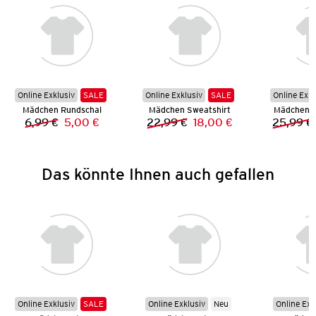
Online Exklusiv
SALE
Online Exklusiv
SALE
Online Exkl
Mädchen Rundschal
Mädchen Sweatshirt
Mädchen L
6,99 €
5,00 €
22,99 €
18,00 €
25,99 €
Vorheriger Preis:
Neuer Preis:
Vorheriger Preis:
Neuer Preis:
Das könnte Ihnen auch gefallen
Online Exklusiv
SALE
Online Exklusiv
Neu
Online Exk