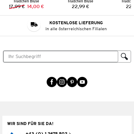
Mädchen Bluse
Mädchen Bluse
Mädche
17,99 €
14,00 €
22,99 €
22,
Vorheriger Preis:
Neuer Preis:
Preis:
KOSTENLOSE LIEFERUNG
in alle österreichischen Filialen
WIR SIND FÜR SIE DA!
+43 (0) 1 2675 502