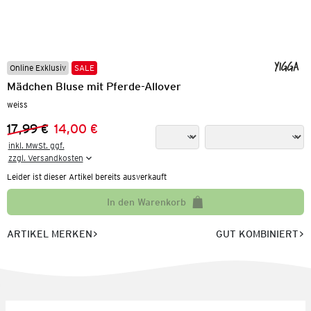
Online Exklusiv
SALE
Mädchen Bluse mit Pferde-Allover
weiss
17,99 €
14,00 €
Vorheriger Preis:
Neuer Preis:
inkl. MwSt. ggf.

zzgl. Versandkosten
Leider ist dieser Artikel bereits ausverkauft
In den Warenkorb
ARTIKEL MERKEN
GUT KOMBINIERT