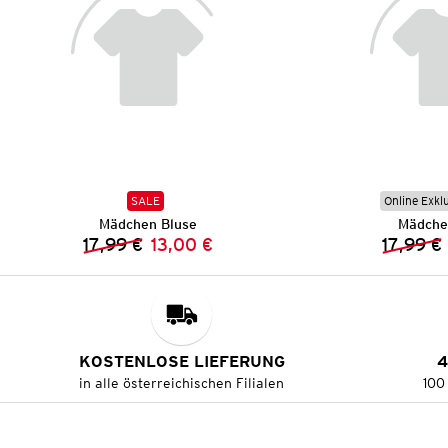
SALE
Online Exkl
Mädchen Bluse
Mädche
17,99 €
13,00 €
17,99 €
Vorheriger Preis:
Neuer Preis:
KOSTENLOSE LIEFERUNG
4
in alle österreichischen Filialen
100