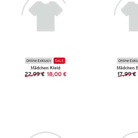
Online Exklusiv
SALE
Online Exkl
Mädchen Kleid
Mädchen B
22,99 €
18,00 €
17,99 €
Vorheriger Preis:
Neuer Preis: