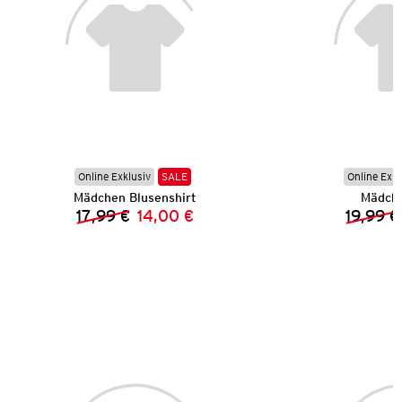
Online Exklusiv
SALE
Online Exkl
Mädchen Blusenshirt
Mädche
17,99 €
14,00 €
19,99 €
Vorheriger Preis:
Neuer Preis: