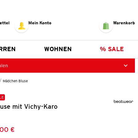
ettel
Mein Konto
Warenkorb
RREN
WOHNEN
% SALE
alen
Mädchen Bluse
LE
use mit Vichy-Karo
,00 €
Preis:
: