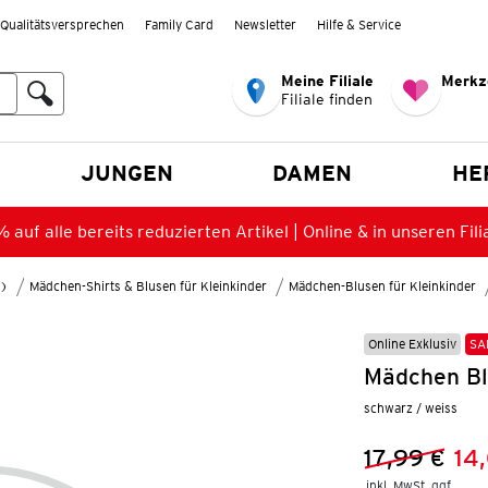
Qualitätsversprechen
Family Card
Newsletter
Hilfe & Service
Meine Filiale
Merkz
Filiale finden
en
JUNGEN
DAMEN
HE
 auf alle bereits reduzierten Artikel | Online & in unseren Fili
8)
Mädchen-Shirts & Blusen für Kleinkinder
Mädchen-Blusen für Kleinkinder
Online Exklusiv
SA
Mädchen Bl
schwarz / weiss
17,99 €
14
Vorheriger 
Neuer Preis
inkl. MwSt. ggf.
