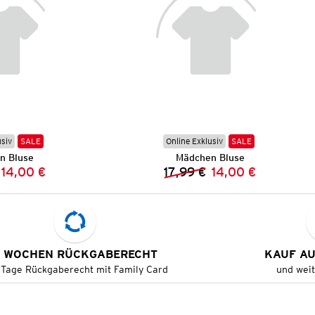
usiv
SALE
Online Exklusiv
SALE
n Bluse
Mädchen Bluse
14,00 €
17,99 €
14,00 €
Vorheriger Preis:
Neuer Preis:
Vorheriger Preis:
Neuer Preis:
 WOCHEN RÜCKGABERECHT
KAUF A
 Tage Rückgaberecht mit Family Card
und wei