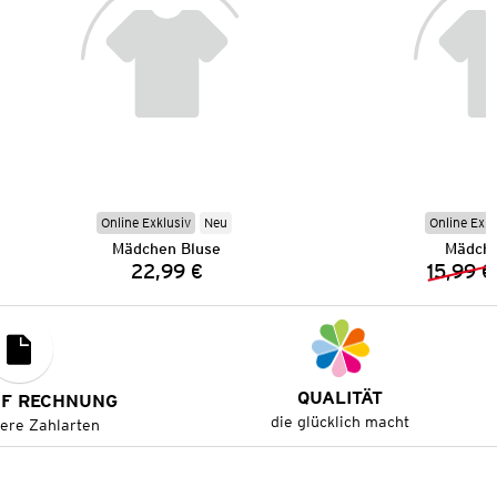
Online Exklusiv
Neu
Online Exkl
Mädchen Bluse
Mädche
22,99 €
15,99 €
Preis:
QUALITÄT
UF RECHNUNG
die glücklich macht
tere Zahlarten