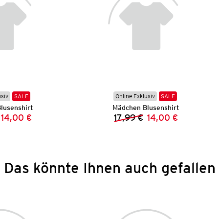
usiv
SALE
Online Exklusiv
SALE
lusenshirt
Mädchen Blusenshirt
14,00 €
17,99 €
14,00 €
Vorheriger Preis:
Neuer Preis:
Vorheriger Preis:
Neuer Preis:
Das könnte Ihnen auch gefallen