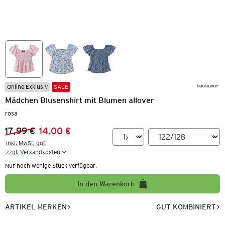
Online Exklusiv
SALE
Mädchen Blusenshirt mit Blumen allover
rosa
17,99 €
14,00 €
Vorheriger Preis:
Neuer Preis:
inkl. MwSt. ggf.

zzgl. Versandkosten
Nur noch wenige Stück verfügbar.
In den Warenkorb
ARTIKEL MERKEN
GUT KOMBINIERT