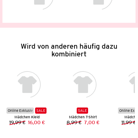
Wird von anderen häufig dazu
kombiniert
Online Exklusiv
SALE
SALE
Online Exkl
Mädchen Kleid
Mädchen T-Shirt
Mädchen
19,99 €
16,00 €
8,99 €
7,00 €
11,99 €
Vorheriger Preis:
Neuer Preis:
Vorheriger Preis:
Neuer Preis: