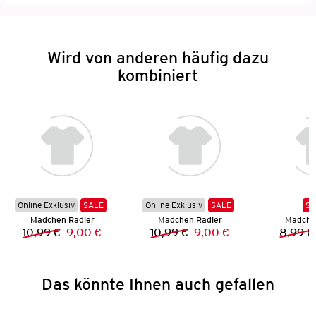
Wird von anderen häufig dazu
kombiniert
Online Exklusiv
SALE
Online Exklusiv
SALE
SA
Mädchen Radler
Mädchen Radler
Mädchen
10,99 €
9,00 €
10,99 €
9,00 €
8,99 €
Vorheriger Preis:
Neuer Preis:
Vorheriger Preis:
Neuer Preis:
Das könnte Ihnen auch gefallen