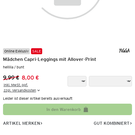
Online Exklusiv
SALE
Mädchen Capri-Leggings mit Allover-Print
helllila / bunt
9,99 €
8,00 €
Vorheriger Preis:
Neuer Preis:
inkl. MwSt. ggf.

zzgl. Versandkosten
Leider ist dieser Artikel bereits ausverkauft
In den Warenkorb
ARTIKEL MERKEN
GUT KOMBINIERT