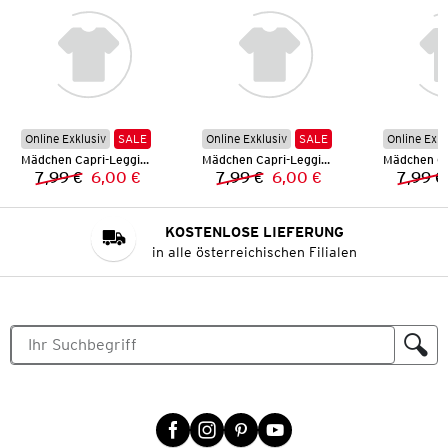
Online Exklusiv
SALE
Online Exklusiv
SALE
Online Exkl
Mädchen Capri-Leggings
Mädchen Capri-Leggings
7,99 €
6,00 €
7,99 €
6,00 €
7,99 €
Vorheriger Preis:
Neuer Preis:
Vorheriger Preis:
Neuer Preis:
KOSTENLOSE LIEFERUNG
in alle österreichischen Filialen