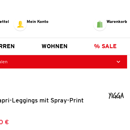
ettel
Mein Konto
Warenkorb
RREN
WOHNEN
% SALE
alen
pri-Leggings mit Spray-Print
0 €
Preis:
: