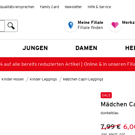
Qualitätsversprechen
Family Card
Newsletter
Hilfe & Service
Meine Filiale
Merkz
Filiale finden
en
JUNGEN
DAMEN
HE
 auf alle bereits reduzierten Artikel | Online & in unseren Fili
Kinder-Hosen
Kinder-Leggings
Mädchen Capri-Leggings
SALE
Mädchen Ca
dunkelblau
7,99 €
6,0
Vorheriger 
Neuer Preis
inkl. MwSt. ggf.
