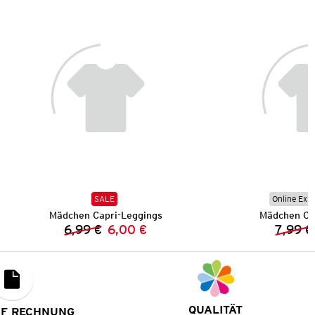
SALE
Online Exkl
Mädchen Capri-Leggings
Mädchen Ca
6,99 €
6,00 €
7,99 €
Vorheriger Preis:
Neuer Preis:
QUALITÄT
UF RECHNUNG