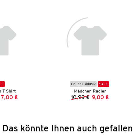
LE
Online Exklusiv
SALE
 T-Shirt
Mädchen Radler
7,00 €
10,99 €
9,00 €
Vorheriger Preis:
Neuer Preis:
Vorheriger Preis:
Neuer Preis:
Das könnte Ihnen auch gefallen