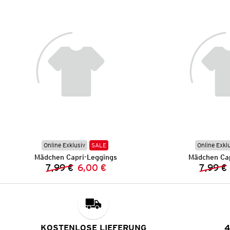
Online Exklusiv
SALE
Online Exkl
Mädchen Capri-Leggings
Mädchen Cap
7,99 €
6,00 €
7,99 €
Vorheriger Preis:
Neuer Preis:
KOSTENLOSE LIEFERUNG
4