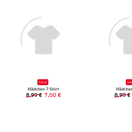
SALE
SA
Mädchen T-Shirt
Mädchen
8,99 €
7,00 €
8,99 €
Vorheriger Preis:
Neuer Preis: