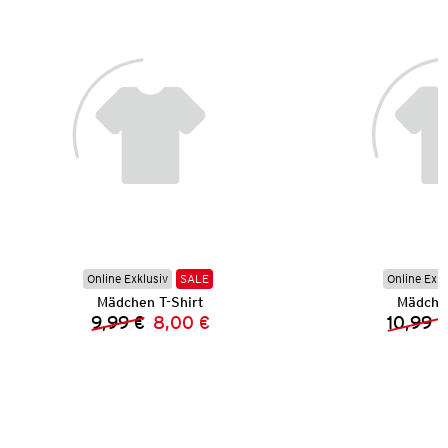
Online Exklusiv
SALE
Online Exkl
Mädchen T-Shirt
Mädche
9,99 €
8,00 €
10,99 
Vorheriger Preis:
Neuer Preis: