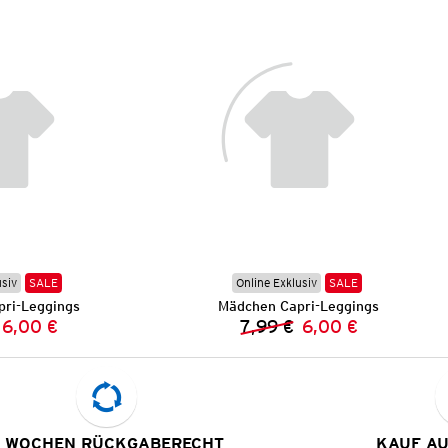
usiv
SALE
Online Exklusiv
SALE
ri-Leggings
Mädchen Capri-Leggings
6,00 €
7,99 €
6,00 €
Vorheriger Preis:
Neuer Preis:
Vorheriger Preis:
Neuer Preis:
 WOCHEN RÜCKGABERECHT
KAUF A