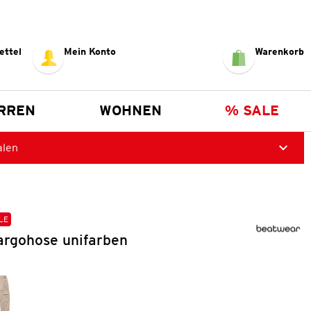
ettel
Mein Konto
Warenkorb
RREN
WOHNEN
% SALE
alen
LE
rgohose unifarben