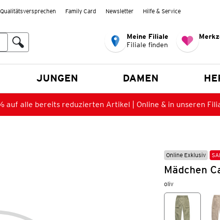
Qualitätsversprechen
Family Card
Newsletter
Hilfe & Service
Meine Filiale
Merkz
Filiale finden
en
JUNGEN
DAMEN
HE
 auf alle bereits reduzierten Artikel | Online & in unseren Fili
Online Exklusiv
SA
Mädchen Ca
oliv