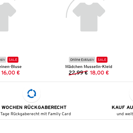
usiv
SALE
Online Exklusiv
SALE
inen-Bluse
Mädchen Musselin-Kleid
16,00 €
22,99 €
18,00 €
Vorheriger Preis:
Neuer Preis:
Vorheriger Preis:
Neuer Preis:
 WOCHEN RÜCKGABERECHT
KAUF A
 Tage Rückgaberecht mit Family Card
und wei