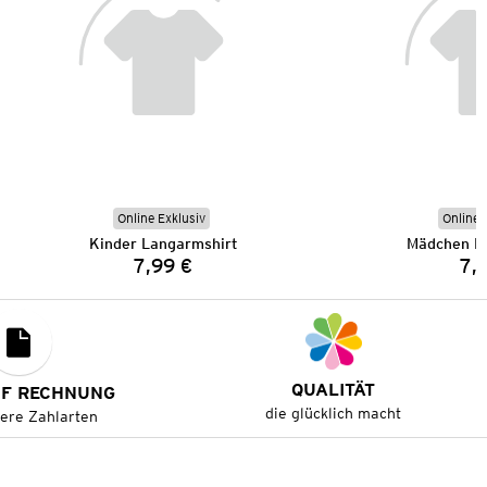
Online Exklusiv
Online 
Kinder Langarmshirt
Mädchen L
7,99 €
7,
Preis:
QUALITÄT
UF RECHNUNG
die glücklich macht
tere Zahlarten