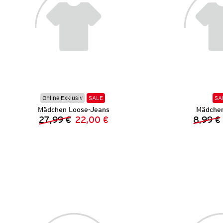
Online Exklusiv
SALE
SA
Mädchen Loose-Jeans
Mädchen
27,99 €
22,00 €
8,99 €
Vorheriger Preis:
Neuer Preis: