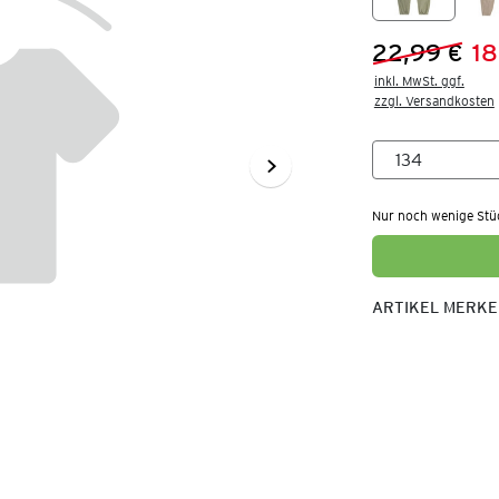
22,99 €
18
Vorheriger 
Neuer Preis
inkl. MwSt. ggf.

zzgl. Versandkosten
Nur noch wenige Stü
ARTIKEL MERK