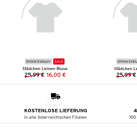
Online Exklusiv
SALE
Online Exkl
Mädchen Leinen-Bluse
Mädchen Le
25,99 €
16,00 €
25,99 €
Vorheriger Preis:
Neuer Preis:
KOSTENLOSE LIEFERUNG
4
in alle österreichischen Filialen
100