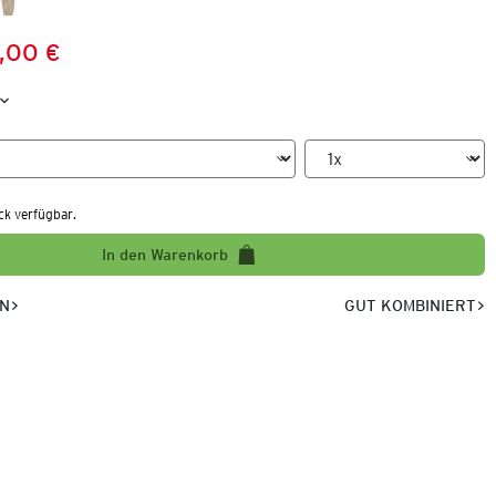
,00 €
Preis:
:
ck verfügbar.
In den Warenkorb
EN
GUT KOMBINIERT