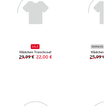
SALE
Online Exkl
Mädchen Trenchcoat
Mädchen 
29,99 €
22,00 €
25,99 €
Vorheriger Preis:
Neuer Preis: