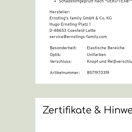
Schadstoffgeprüft nach "OEKO-TEX®"
Hersteller:
Ernsting's family GmbH & Co. KG
Hugo-Ernsting-Platz 1
D-48653 Coesfeld-Lette
service@ernstings-family.com
Besonderheit
:
Elastische Bereiche
Optik
:
Unifarben
Verschluss
:
Knopf und Reißverschl
Artikelnummer
:
8571970319
Zertifikate & Hinw