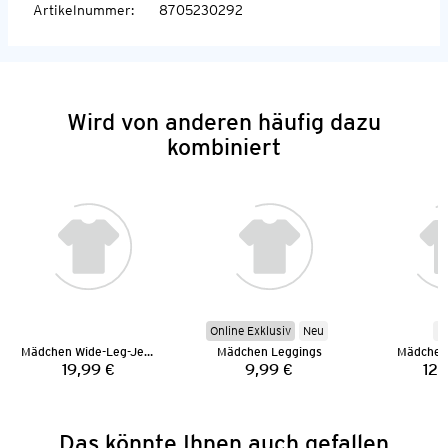
Artikelnummer
:
8705230292
Wird von anderen häufig dazu
kombiniert
Online Exklusiv
Neu
N
Mädchen Wide-Leg-Jeans
Mädchen Leggings
Mädchen
19,99 €
9,99 €
12,
Preis:
Preis:
Das könnte Ihnen auch gefallen