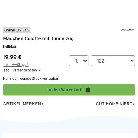
Online Exklusiv
Mädchen Culotte mit Tunnelzug
hellblau
19,99 €
Preis:
inkl. MwSt. ggf.

zzgl. Versandkosten
Nur noch wenige Stück verfügbar.
In den Warenkorb
ARTIKEL MERKEN
GUT KOMBINIERT