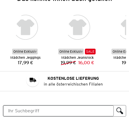
Online Exklusiv
Online Exklusiv
SALE
Online Exk
Mädchen Jeggings
Mädchen Jeansrock
Mädchen 
17,99 €
19,99 €
16,00 €
19,
Preis:
Vorheriger Preis:
Neuer Preis:
KOSTENLOSE LIEFERUNG
in alle österreichischen Filialen