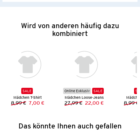
Wird von anderen häufig dazu
kombiniert
SALE
Online Exklusiv
SALE
SA
Mädchen T-Shirt
Mädchen Loose-Jeans
Mädchen
8,99 €
7,00 €
27,99 €
22,00 €
8,99 €
Vorheriger Preis:
Neuer Preis:
Vorheriger Preis:
Neuer Preis:
Das könnte Ihnen auch gefallen