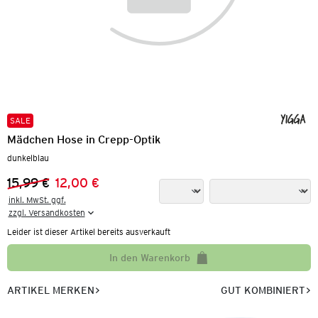
SALE
Mädchen Hose in Crepp-Optik
dunkelblau
15,99 €
12,00 €
Vorheriger Preis:
Neuer Preis:
inkl. MwSt. ggf.

zzgl. Versandkosten
Leider ist dieser Artikel bereits ausverkauft
In den Warenkorb
ARTIKEL MERKEN
GUT KOMBINIERT