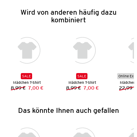
Wird von anderen häufig dazu
kombiniert
SALE
SALE
Online Exkl
Mädchen T-Shirt
Mädchen T-Shirt
Mädchen 
8,99 €
7,00 €
8,99 €
7,00 €
22,99 €
Vorheriger Preis:
Neuer Preis:
Vorheriger Preis:
Neuer Preis:
Das könnte Ihnen auch gefallen