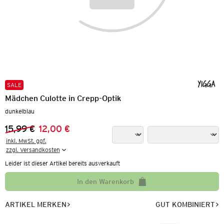
SALE
Mädchen Culotte in Crepp-Optik
dunkelblau
15,99 €
12,00 €
Vorheriger Preis:
Neuer Preis:
inkl. MwSt. ggf.

zzgl. Versandkosten
Leider ist dieser Artikel bereits ausverkauft
In den Warenkorb
ARTIKEL MERKEN
GUT KOMBINIERT