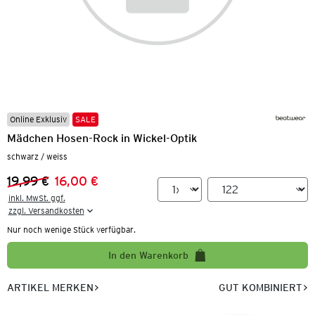
Online Exklusiv
SALE
Mädchen Hosen-Rock in Wickel-Optik
schwarz / weiss
19,99 €
16,00 €
Vorheriger Preis:
Neuer Preis:
inkl. MwSt. ggf.

zzgl. Versandkosten
Nur noch wenige Stück verfügbar.
In den Warenkorb
ARTIKEL MERKEN
GUT KOMBINIERT