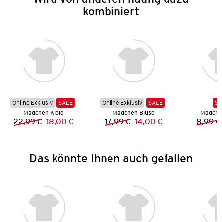
kombiniert
Online Exklusiv
SALE
Online Exklusiv
SALE
SA
Mädchen Kleid
Mädchen Bluse
Mädchen
22,99 €
18,00 €
17,99 €
14,00 €
8,99 €
Vorheriger Preis:
Neuer Preis:
Vorheriger Preis:
Neuer Preis:
Das könnte Ihnen auch gefallen