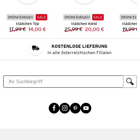
Online Exklusiv
SALE
Online Exklusiv
SALE
Online Exkl
Mädchen Top
Mädchen Kleid
Mädchen 
17,99 €
14,00 €
25,99 €
20,00 €
19,99 €
Vorheriger Preis:
Neuer Preis:
Vorheriger Preis:
Neuer Preis:
KOSTENLOSE LIEFERUNG
in alle österreichischen Filialen