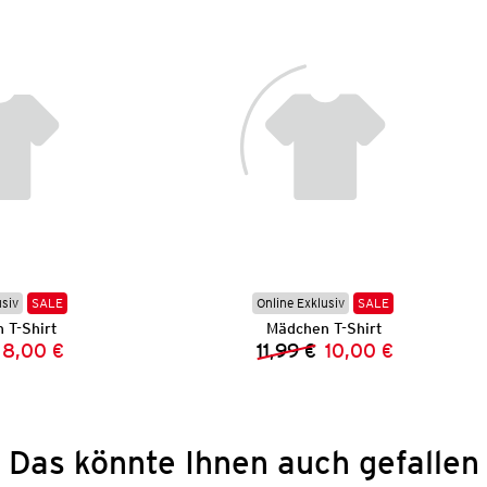
usiv
SALE
Online Exklusiv
SALE
 T-Shirt
Mädchen T-Shirt
8,00 €
11,99 €
10,00 €
Vorheriger Preis:
Neuer Preis:
Vorheriger Preis:
Neuer Preis:
Das könnte Ihnen auch gefallen