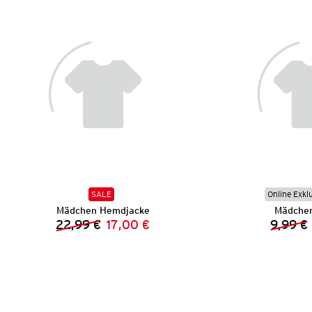
SALE
Online Exkl
Mädchen Hemdjacke
Mädchen
22,99 €
17,00 €
9,99 €
Vorheriger Preis:
Neuer Preis: