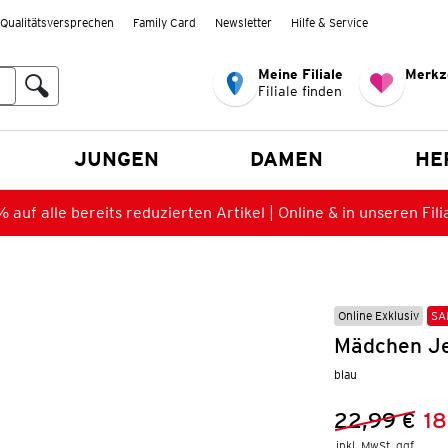
Qualitätsversprechen
Family Card
Newsletter
Hilfe & Service
Meine Filiale
Merkz
Filiale finden
en
JUNGEN
DAMEN
HE
 auf alle bereits reduzierten Artikel | Online & in unseren Fili
Online Exklusiv
SA
Mädchen Je
blau
22,99 €
18
Vorheriger 
Neuer Preis
inkl. MwSt. ggf.
