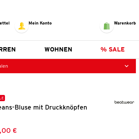
ettel
Mein Konto
Warenkorb
RREN
WOHNEN
% SALE
alen
LE
ans-Bluse mit Druckknöpfen
,00 €
Preis:
: