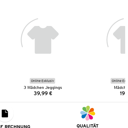
Online Exklusiv
Online Exk
3 Mädchen Jeggings
Mädche
39,99 €
19,
Preis:
QUALITÄT
UF RECHNUNG