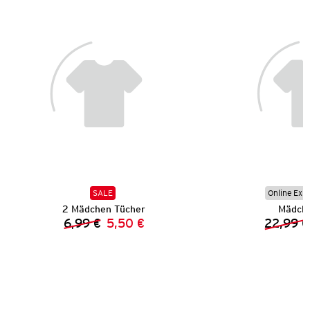
SALE
Online Exkl
2 Mädchen Tücher
Mädche
6,99 €
5,50 €
22,99 €
Vorheriger Preis:
Neuer Preis: