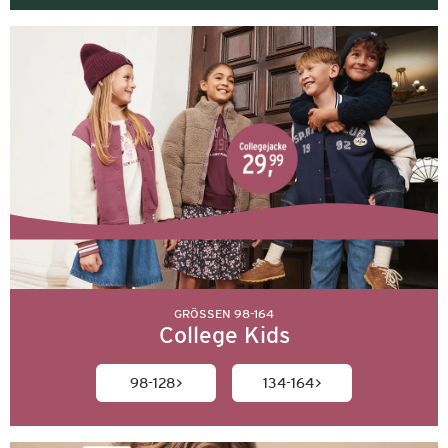
GRÖSSEN 98-164
College Kids
98-128
134-164