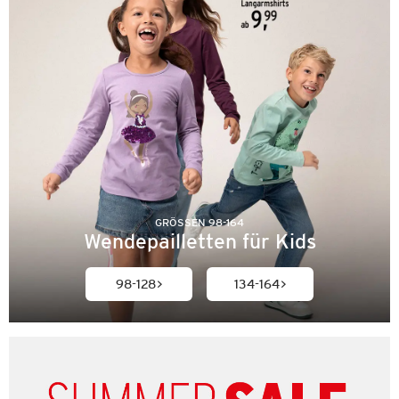
GRÖSSEN 98-164
Wendepailletten für Kids
98-128
134-164