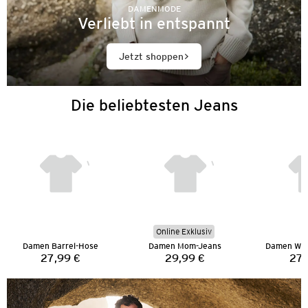
DAMENMODE
Verliebt in entspannt
Jetzt shoppen
Die beliebtesten Jeans
Online Exklusiv
Damen Barrel-Hose
Damen Mom-Jeans
Damen Wid
27,99 €
29,99 €
27,
Preis:
Preis: