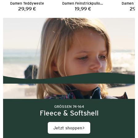
Damen Teddyweste
Damen Feinstrickpullover
Damen T
29,99 €
19,99 €
29,
Preis:
Preis:
GRÖSSEN 74-164
Fleece & Softshell
Jetzt shoppen