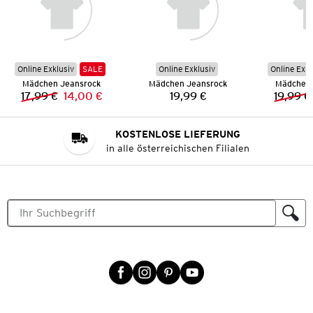
Online Exklusiv
SALE
Online Exklusiv
Online Exkl
Mädchen Jeansrock
Mädchen Jeansrock
Mädchen 
17,99 €
14,00 €
19,99 €
19,99 €
Vorheriger Preis:
Neuer Preis:
Preis:
KOSTENLOSE LIEFERUNG
in alle österreichischen Filialen