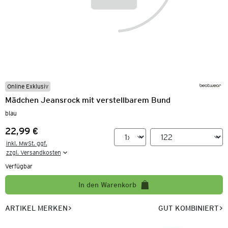
Online Exklusiv
Mädchen Jeansrock mit verstellbarem Bund
blau
22,99 €
Preis:
inkl. MwSt. ggf.

zzgl. Versandkosten
Verfügbar
In den Warenkorb
ARTIKEL MERKEN
GUT KOMBINIERT