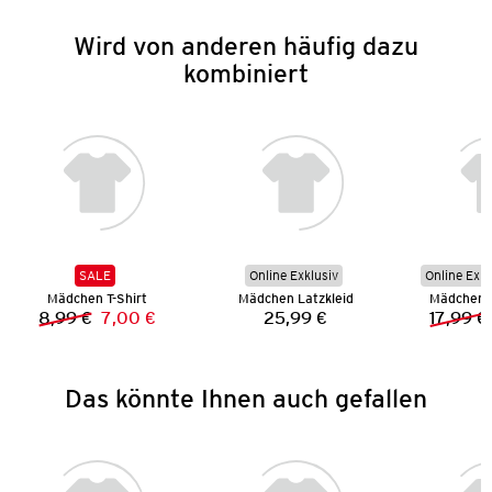
Wird von anderen häufig dazu
kombiniert
SALE
Online Exklusiv
Online Exkl
Mädchen T-Shirt
Mädchen Latzkleid
Mädchen B
8,99 €
7,00 €
25,99 €
17,99 €
Vorheriger Preis:
Neuer Preis:
Preis:
Das könnte Ihnen auch gefallen