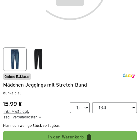
Online Exklusiv
Mädchen Jeggings mit Stretch-Bund
dunkelblau
15,99 €
Preis:
inkl. MwSt. ggf.

zzgl. Versandkosten
Nur noch wenige Stück verfügbar.
In den Warenkorb