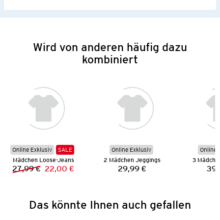
Wird von anderen häufig dazu
kombiniert
Online Exklusiv
SALE
Online Exklusiv
Online 
Mädchen Loose-Jeans
2 Mädchen Jeggings
3 Mädche
27,99 €
22,00 €
29,99 €
39,
Vorheriger Preis:
Neuer Preis:
Preis:
Das könnte Ihnen auch gefallen