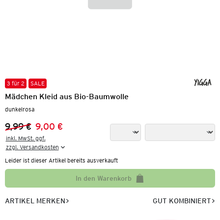
3 für 2
SALE
Mädchen Kleid aus Bio-Baumwolle
dunkelrosa
9,99 €
9,00 €
Vorheriger Preis:
Neuer Preis:
inkl. MwSt. ggf.

zzgl. Versandkosten
Leider ist dieser Artikel bereits ausverkauft
In den Warenkorb
ARTIKEL MERKEN
GUT KOMBINIERT