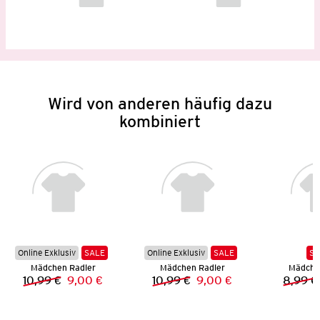
Wird von anderen häufig dazu
kombiniert
Online Exklusiv
SALE
Online Exklusiv
SALE
SA
Mädchen Radler
Mädchen Radler
Mädchen
10,99 €
9,00 €
10,99 €
9,00 €
8,99 €
Vorheriger Preis:
Neuer Preis:
Vorheriger Preis:
Neuer Preis: