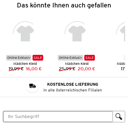
Das könnte Ihnen auch gefallen
Online Exklusiv
SALE
Online Exklusiv
SALE
N
Mädchen Kleid
Mädchen Kleid
Mädche
19,99 €
16,00 €
25,99 €
20,00 €
17,
Vorheriger Preis:
Neuer Preis:
Vorheriger Preis:
Neuer Preis:
KOSTENLOSE LIEFERUNG
in alle österreichischen Filialen