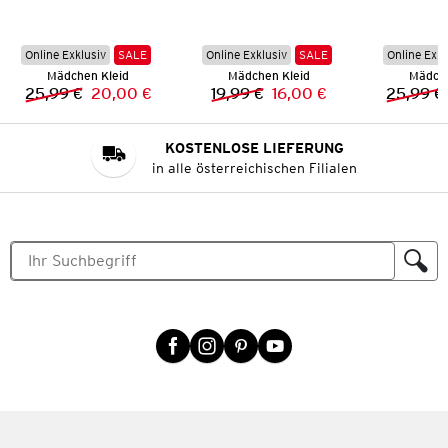
Online Exklusiv
SALE
Online Exklusiv
SALE
Online Exkl
Mädchen Kleid
Mädchen Kleid
Mädche
25,99 €
20,00 €
19,99 €
16,00 €
25,99 €
Vorheriger Preis:
Neuer Preis:
Vorheriger Preis:
Neuer Preis:
KOSTENLOSE LIEFERUNG
in alle österreichischen Filialen