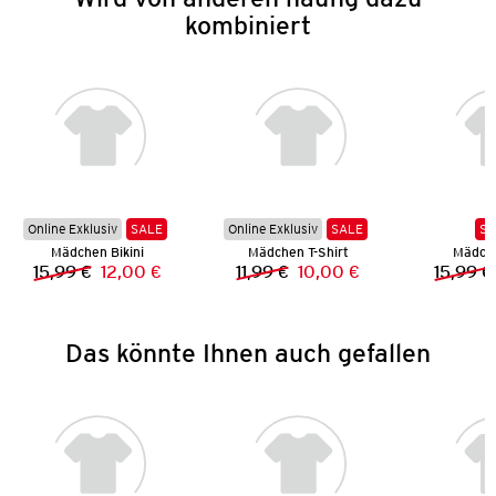
kombiniert
Online Exklusiv
SALE
Online Exklusiv
SALE
SA
Mädchen Bikini
Mädchen T-Shirt
Mädch
15,99 €
12,00 €
11,99 €
10,00 €
15,99 €
Vorheriger Preis:
Neuer Preis:
Vorheriger Preis:
Neuer Preis:
Das könnte Ihnen auch gefallen