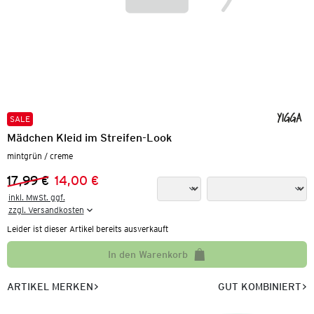
SALE
Mädchen Kleid im Streifen-Look
mintgrün / creme
17,99 €
14,00 €
Vorheriger Preis:
Neuer Preis:
inkl. MwSt. ggf.

zzgl. Versandkosten
Leider ist dieser Artikel bereits ausverkauft
In den Warenkorb
ARTIKEL MERKEN
GUT KOMBINIERT