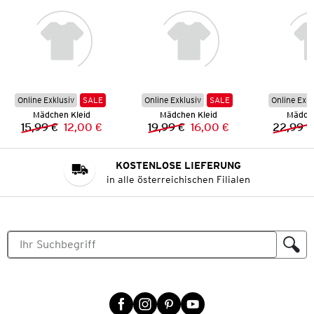
Online Exklusiv
SALE
Online Exklusiv
SALE
Online Exkl
Mädchen Kleid
Mädchen Kleid
Mädche
15,99 €
12,00 €
19,99 €
16,00 €
22,99 €
Vorheriger Preis:
Neuer Preis:
Vorheriger Preis:
Neuer Preis:
KOSTENLOSE LIEFERUNG
in alle österreichischen Filialen