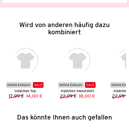
Wird von anderen häufig dazu
kombiniert
Online Exklusiv
SALE
Online Exklusiv
SALE
Online Exkl
Mädchen Top
Mädchen Sweatshirt
Mädchen 
17,99 €
14,00 €
22,99 €
18,00 €
22,99 €
Vorheriger Preis:
Neuer Preis:
Vorheriger Preis:
Neuer Preis:
Das könnte Ihnen auch gefallen