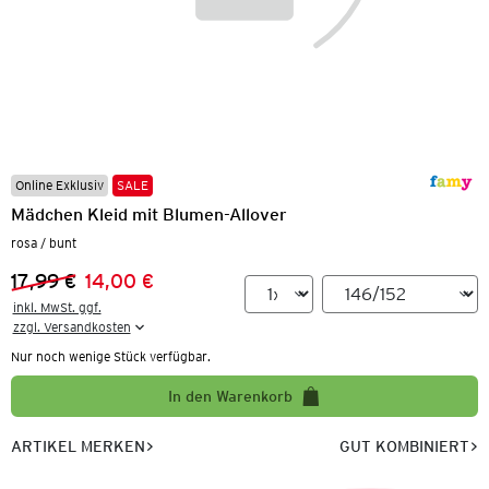
Online Exklusiv
SALE
Mädchen Kleid mit Blumen-Allover
rosa / bunt
17,99 €
14,00 €
Vorheriger Preis:
Neuer Preis:
inkl. MwSt. ggf.

zzgl. Versandkosten
Nur noch wenige Stück verfügbar.
In den Warenkorb
ARTIKEL MERKEN
GUT KOMBINIERT