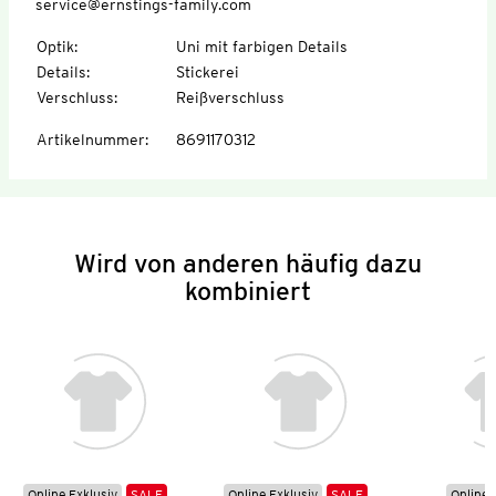
service@ernstings-family.com
Optik
:
Uni mit farbigen Details
Details
:
Stickerei
Verschluss
:
Reißverschluss
Artikelnummer
:
8691170312
Wird von anderen häufig dazu
kombiniert
Online Exklusiv
SALE
Online Exklusiv
SALE
Online 