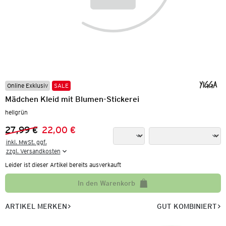
Online Exklusiv
SALE
Mädchen Kleid mit Blumen-Stickerei
hellgrün
27,99 €
22,00 €
Vorheriger Preis:
Neuer Preis:
inkl. MwSt. ggf.

zzgl. Versandkosten
Leider ist dieser Artikel bereits ausverkauft
In den Warenkorb
ARTIKEL MERKEN
GUT KOMBINIERT