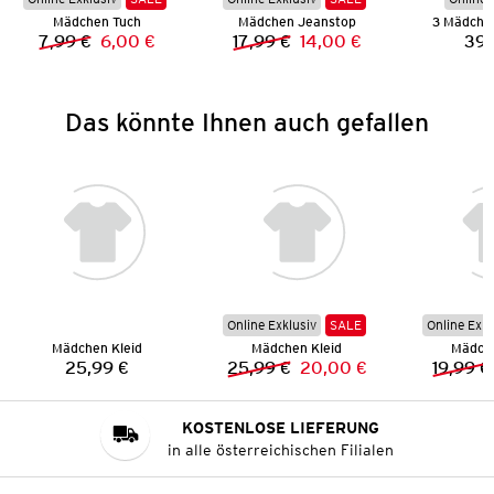
Mädchen Tuch
Mädchen Jeanstop
3 Mädche
7,99 €
6,00 €
17,99 €
14,00 €
39,
Vorheriger Preis:
Neuer Preis:
Vorheriger Preis:
Neuer Preis:
Das könnte Ihnen auch gefallen
Online Exklusiv
SALE
Online Exkl
Mädchen Kleid
Mädchen Kleid
Mädche
25,99 €
25,99 €
20,00 €
19,99 €
Preis:
Vorheriger Preis:
Neuer Preis:
KOSTENLOSE LIEFERUNG
in alle österreichischen Filialen