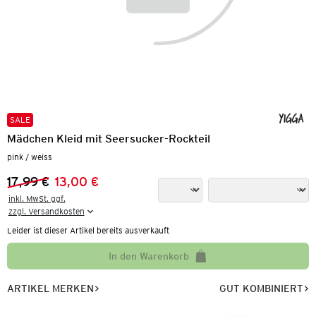
SALE
Mädchen Kleid mit Seersucker-Rockteil
pink / weiss
17,99 €
13,00 €
Vorheriger Preis:
Neuer Preis:
inkl. MwSt. ggf.

zzgl. Versandkosten
Leider ist dieser Artikel bereits ausverkauft
In den Warenkorb
ARTIKEL MERKEN
GUT KOMBINIERT