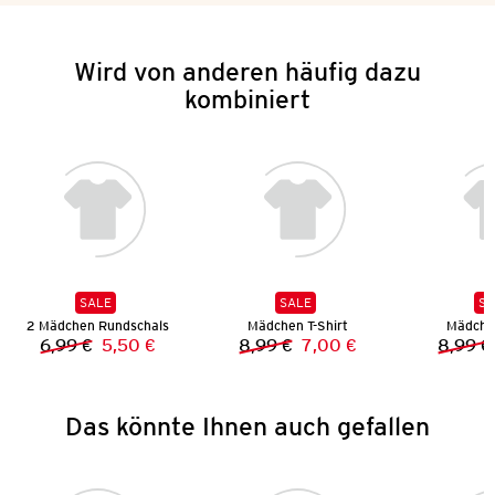
Wird von anderen häufig dazu
kombiniert
SALE
SALE
SA
2 Mädchen Rundschals
Mädchen T-Shirt
Mädchen
6,99 €
5,50 €
8,99 €
7,00 €
8,99 €
Vorheriger Preis:
Neuer Preis:
Vorheriger Preis:
Neuer Preis:
Das könnte Ihnen auch gefallen