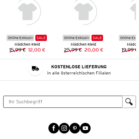
Online Exklusiv
SALE
Online Exklusiv
SALE
Online Exkl
Mädchen Kleid
Mädchen Kleid
Mädche
15,99 €
12,00 €
25,99 €
20,00 €
19,99 €
Vorheriger Preis:
Neuer Preis:
Vorheriger Preis:
Neuer Preis:
KOSTENLOSE LIEFERUNG
in alle österreichischen Filialen