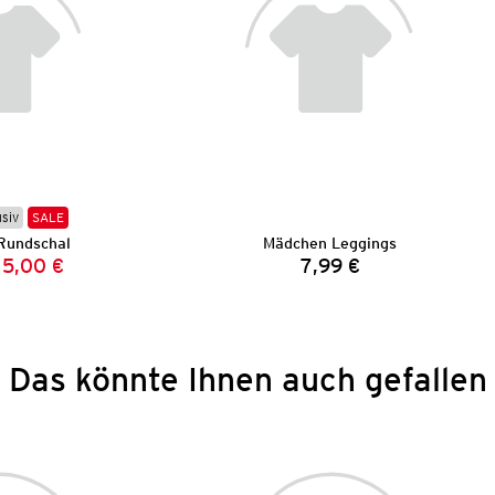
usiv
SALE
Rundschal
Mädchen Leggings
5,00 €
7,99 €
Vorheriger Preis:
Neuer Preis:
Preis:
Das könnte Ihnen auch gefallen