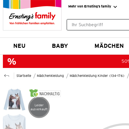
Mehr von Ernsting’s family
Keine Suchvorschläge gefund
NEU
BABY
MÄDCHEN
50%
Startseite
Mädchenkleidung
Mädchenkleidung Kinder (134-176)
NACHHALTIG
Leider
Artikel leider ausverkauft
ausverkauft