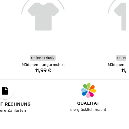
Online Exklusiv
Online 
Mädchen Langarmshirt
Mädchen L
11,99 €
11,
Preis:
QUALITÄT
UF RECHNUNG
die glücklich macht
tere Zahlarten