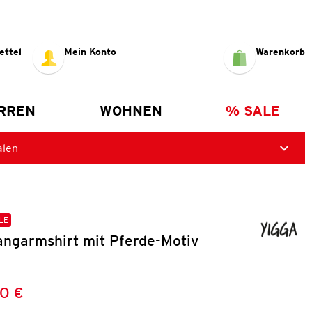
ettel
Mein Konto
Warenkorb
RREN
WOHNEN
% SALE
alen
LE
ngarmshirt mit Pferde-Motiv
0 €
Preis:
: