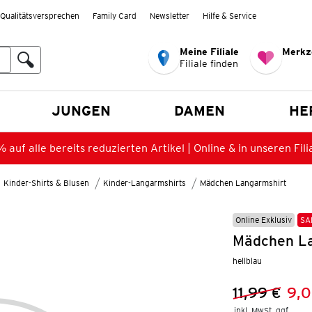
Qualitätsversprechen
Family Card
Newsletter
Hilfe & Service
Meine Filiale
Merkz
Filiale finden
en
JUNGEN
DAMEN
HE
 auf alle bereits reduzierten Artikel | Online & in unseren Fili
Kinder-Shirts & Blusen
Kinder-Langarmshirts
Mädchen Langarmshirt
Online Exklusiv
SA
Mädchen La
hellblau
11,99 €
9,0
Vorheriger 
Neuer Preis
inkl. MwSt. ggf.
