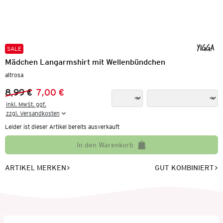
SALE
Mädchen Langarmshirt mit Wellenbündchen
altrosa
8,99 €
7,00 €
Vorheriger Preis:
Neuer Preis:
inkl. MwSt. ggf.

zzgl. Versandkosten
Leider ist dieser Artikel bereits ausverkauft
In den Warenkorb
ARTIKEL MERKEN
GUT KOMBINIERT