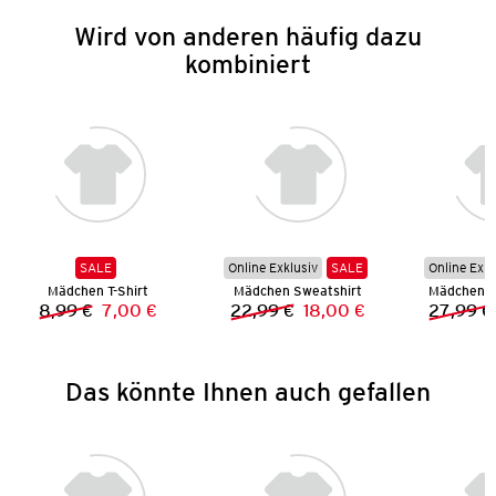
Wird von anderen häufig dazu
kombiniert
SALE
Online Exklusiv
SALE
Online Exkl
Mädchen T-Shirt
Mädchen Sweatshirt
Mädchen L
8,99 €
7,00 €
22,99 €
18,00 €
27,99 €
Vorheriger Preis:
Neuer Preis:
Vorheriger Preis:
Neuer Preis:
Das könnte Ihnen auch gefallen