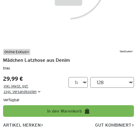
Online Exklusiv
Mädchen Latzhose aus Denim
blau
29,99 €
Preis:
inkl. MwSt. ggf.

zzgl. Versandkosten
Verfügbar
In den Warenkorb
ARTIKEL MERKEN
GUT KOMBINIERT