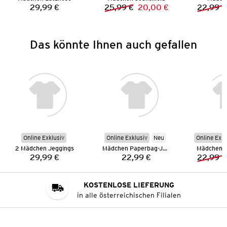
29,99 €
25,99 €
20,00 €
22,99 €
Preis:
Vorheriger Preis:
Neuer Preis:
Das könnte Ihnen auch gefallen
Online Exklusiv
Online Exklusiv
Neu
Online Exkl
2 Mädchen Jeggings
Mädchen Paperbag-Jeans
Mädchen J
29,99 €
22,99 €
22,99 €
Preis:
Preis:
KOSTENLOSE LIEFERUNG
in alle österreichischen Filialen