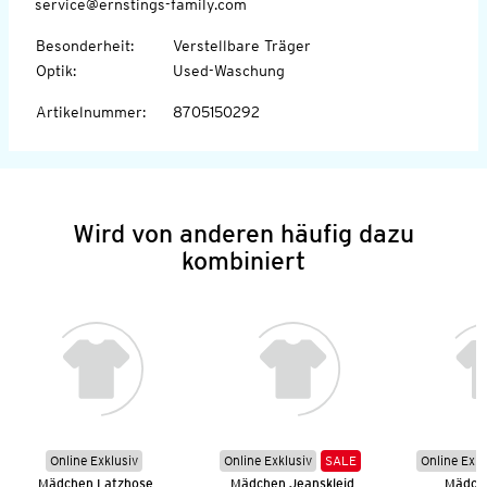
service@ernstings-family.com
Besonderheit
:
Verstellbare Träger
Optik
:
Used-Waschung
Artikelnummer
:
8705150292
Wird von anderen häufig dazu
kombiniert
Online Exklusiv
Online Exklusiv
SALE
Online Exkl
Mädchen Latzhose
Mädchen Jeanskleid
Mädche