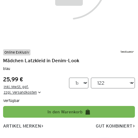
Online Exklusiv
Mädchen Latzkleid in Denim-Look
blau
25,99 €
Preis:
inkl. MwSt. ggf.

zzgl. Versandkosten
Verfügbar
In den Warenkorb
ARTIKEL MERKEN
GUT KOMBINIERT