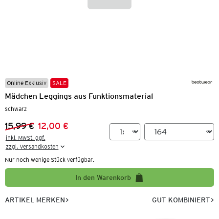
Online Exklusiv
SALE
Mädchen Leggings aus Funktionsmaterial
schwarz
15,99 €
12,00 €
Vorheriger Preis:
Neuer Preis:
inkl. MwSt. ggf.

zzgl. Versandkosten
Nur noch wenige Stück verfügbar.
In den Warenkorb
ARTIKEL MERKEN
GUT KOMBINIERT