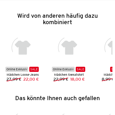
Wird von anderen häufig dazu
kombiniert
Online Exklusiv
SALE
Online Exklusiv
SALE
SA
Mädchen Loose-Jeans
Mädchen Sweatshirt
Mädchen
27,99 €
22,00 €
22,99 €
18,00 €
8,99 €
Vorheriger Preis:
Neuer Preis:
Vorheriger Preis:
Neuer Preis:
Das könnte Ihnen auch gefallen