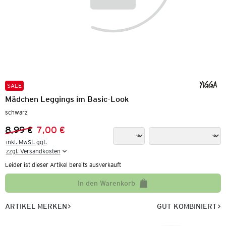
SALE
Mädchen Leggings im Basic-Look
schwarz
8,99 €
7,00 €
Vorheriger Preis:
Neuer Preis:
inkl. MwSt. ggf.

zzgl. Versandkosten
Leider ist dieser Artikel bereits ausverkauft
In den Warenkorb
ARTIKEL MERKEN
GUT KOMBINIERT