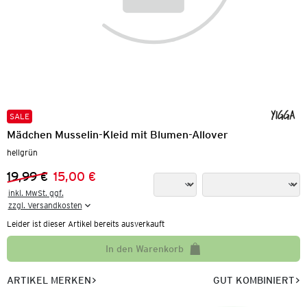
SALE
Mädchen Musselin-Kleid mit Blumen-Allover
hellgrün
19,99 €
15,00 €
Vorheriger Preis:
Neuer Preis:
inkl. MwSt. ggf.

zzgl. Versandkosten
Leider ist dieser Artikel bereits ausverkauft
In den Warenkorb
ARTIKEL MERKEN
GUT KOMBINIERT