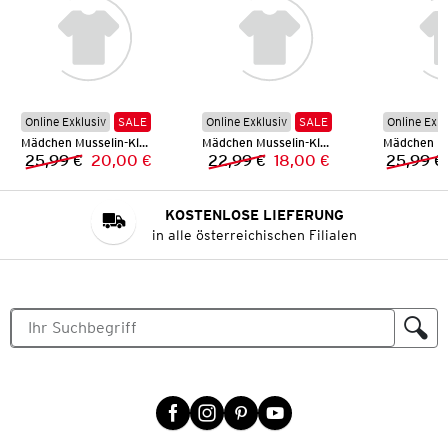
Online Exklusiv
SALE
Online Exklusiv
SALE
Online Exkl
Mädchen Musselin-Kleid
Mädchen Musselin-Kleid
25,99 €
20,00 €
22,99 €
18,00 €
25,99 €
Vorheriger Preis:
Neuer Preis:
Vorheriger Preis:
Neuer Preis:
KOSTENLOSE LIEFERUNG
in alle österreichischen Filialen