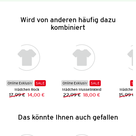
Wird von anderen häufig dazu
kombiniert
Online Exklusiv
SALE
Online Exklusiv
SALE
SA
Mädchen Rock
Mädchen Musselinkleid
Mädchen 
17,99 €
14,00 €
22,99 €
18,00 €
15,99 €
Vorheriger Preis:
Neuer Preis:
Vorheriger Preis:
Neuer Preis:
Das könnte Ihnen auch gefallen