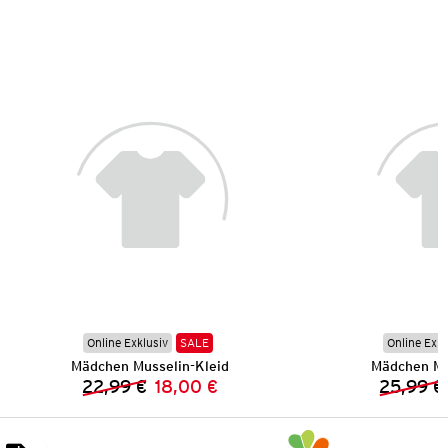
Online Exklusiv
SALE
Online Exkl
Mädchen Musselin-Kleid
Mädchen Mu
22,99 €
18,00 €
25,99 €
Vorheriger Preis:
Neuer Preis: