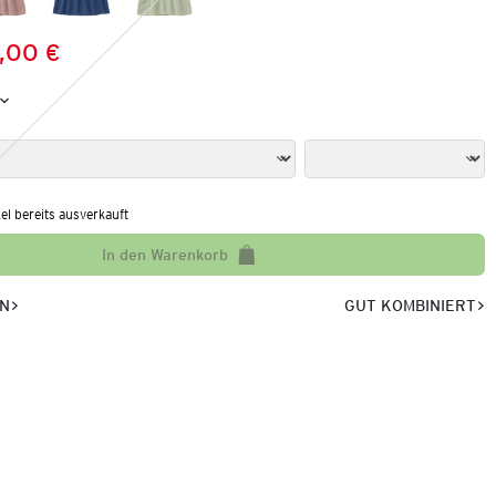
,00 €
Preis:
:
kel bereits ausverkauft
In den Warenkorb
EN
GUT KOMBINIERT