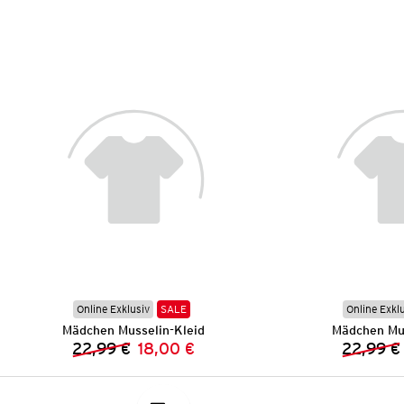
Online Exklusiv
SALE
Online Exkl
Mädchen Musselin-Kleid
Mädchen Mus
22,99 €
18,00 €
22,99 €
Vorheriger Preis:
Neuer Preis: