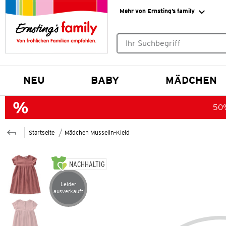
Mehr von Ernsting’s family
Keine Suchvorschläge gefund
NEU
BABY
MÄDCHEN
50%
Startseite
Mädchen Musselin-Kleid
NACHHALTIG
Leider
Artikel leider ausverkauft
ausverkauft