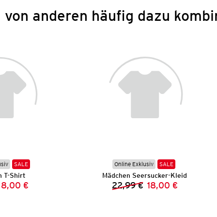
 von anderen häufig dazu kombi
usiv
SALE
Online Exklusiv
SALE
 T-Shirt
Mädchen Seersucker-Kleid
8,00 €
22,99 €
18,00 €
Vorheriger Preis:
Neuer Preis:
Vorheriger Preis:
Neuer Preis: