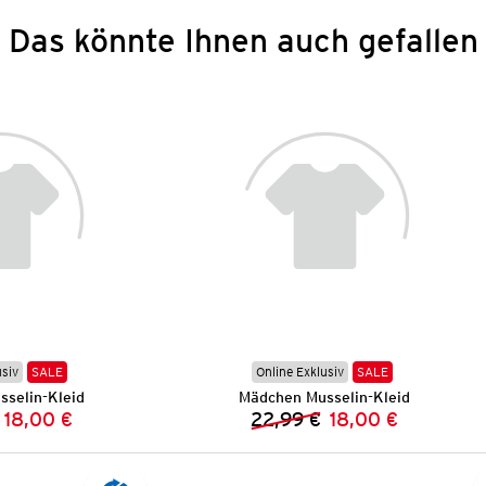
Das könnte Ihnen auch gefallen
usiv
SALE
Online Exklusiv
SALE
selin-Kleid
Mädchen Musselin-Kleid
18,00 €
22,99 €
18,00 €
Vorheriger Preis:
Neuer Preis:
Vorheriger Preis:
Neuer Preis: