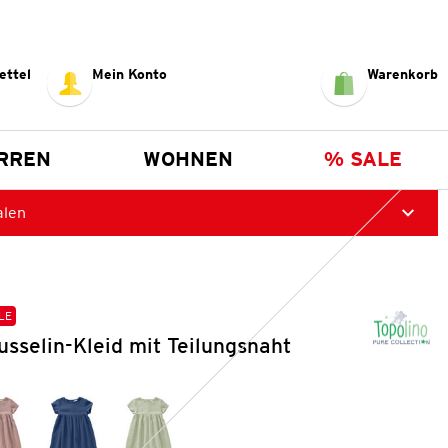
ettel
Mein Konto
Warenkorb
RREN
WOHNEN
% SALE
alen
LE
sselin-Kleid mit Teilungsnaht