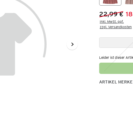
22,99 €
18
Vorheriger 
Neuer Preis
inkl. MwSt. ggf.

zzgl. Versandkosten
Leider ist dieser Arti
ARTIKEL MERK