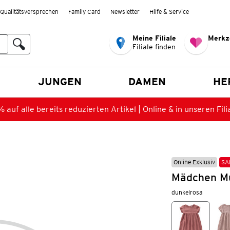
Qualitätsversprechen
Family Card
Newsletter
Hilfe & Service
Meine Filiale
Merkz
Filiale finden
en
JUNGEN
DAMEN
HE
 auf alle bereits reduzierten Artikel | Online & in unseren Fili
Online Exklusiv
SA
Mädchen Mu
dunkelrosa