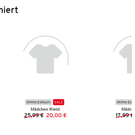
niert
Online Exklusiv
SALE
Online Exkl
Mädchen Kleid
Mädch
25,99 €
20,00 €
17,99 €
Vorheriger Preis:
Neuer Preis: