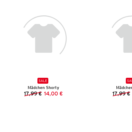
SALE
SA
Mädchen Shorty
Mädchen
17,99 €
14,00 €
17,99 €
Vorheriger Preis:
Neuer Preis: