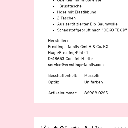
Oberteil mit Knopfleiste
1 Brusttasche
Hose mit Elastikbund
2 Taschen
Aus zertifizierter Bio-Baumwolle
Schadstoffgeprüft nach "OEKO-TEX®"
Hersteller:
Ernsting's family GmbH & Co. KG
Hugo-Ernsting-Platz 1
D-48653 Coesfeld-Lette
service@ernstings-family.com
Beschaffenheit
:
Musselin
Optik
:
Unifarben
Artikelnummer
:
8698810265