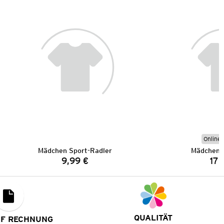
Online 
Mädchen Sport-Radler
Mädchen S
9,99 €
17,
Preis:
QUALITÄT
UF RECHNUNG