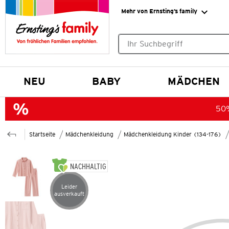
Mehr von Ernsting’s family
Keine Suchvorschläge gefund
NEU
BABY
MÄDCHEN
50%
Startseite
Mädchenkleidung
Mädchenkleidung Kinder (134-176)
NACHHALTIG
Leider
Artikel leider ausverkauft
ausverkauft