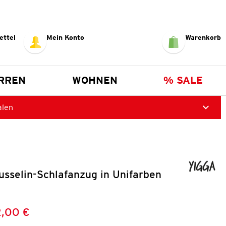
ettel
Mein Konto
Warenkorb
RREN
WOHNEN
% SALE
alen
sselin-Schlafanzug in Unifarben
,00 €
Preis:
: