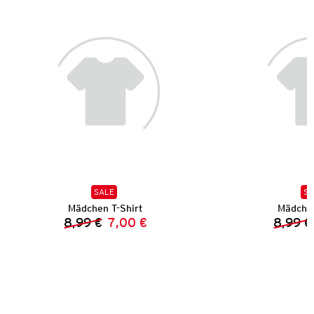
SALE
SA
Mädchen T-Shirt
Mädchen
8,99 €
7,00 €
8,99 €
Vorheriger Preis:
Neuer Preis: