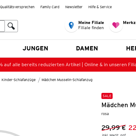
Qualitätsversprechen
Family Card
Newsletter
Hilfe & Service
Meine Filiale
Merkz
Filiale finden
en
JUNGEN
DAMEN
HE
 auf alle bereits reduzierten Artikel | Online & in unseren Fili
Kinder-Schlafanzüge
Mädchen Musselin-Schlafanzug
SALE
Mädchen Mu
rosa
29,99 €
22
Vorheriger 
Neuer Preis
inkl. MwSt. ggf.
