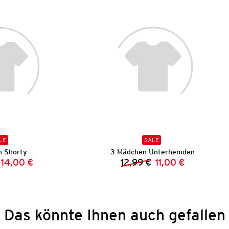
LE
SALE
 Shorty
3 Mädchen Unterhemden
14,00 €
12,99 €
11,00 €
Vorheriger Preis:
Neuer Preis:
Vorheriger Preis:
Neuer Preis:
Das könnte Ihnen auch gefallen