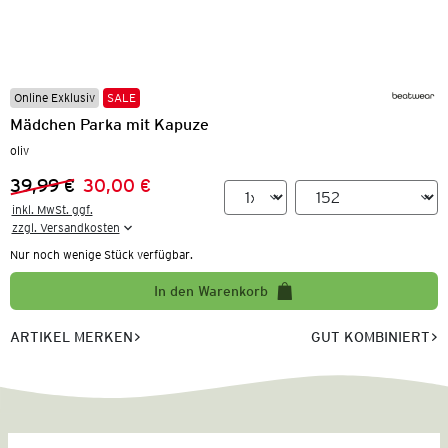
Online Exklusiv
SALE
Mädchen Parka mit Kapuze
oliv
39,99 €
30,00 €
Vorheriger Preis:
Neuer Preis:
inkl. MwSt. ggf.

zzgl. Versandkosten
Nur noch wenige Stück verfügbar.
In den Warenkorb
ARTIKEL MERKEN
GUT KOMBINIERT