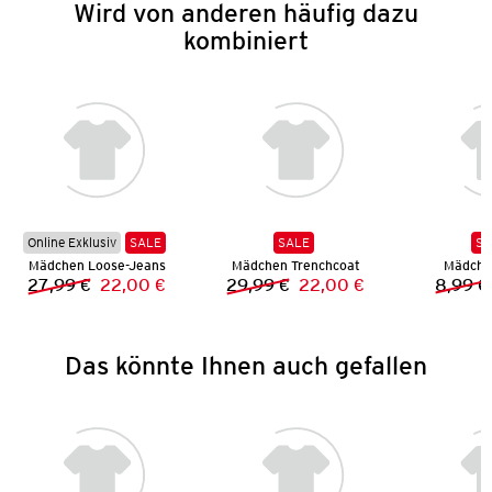
Wird von anderen häufig dazu
kombiniert
Online Exklusiv
SALE
SALE
SA
Mädchen Loose-Jeans
Mädchen Trenchcoat
Mädchen
27,99 €
22,00 €
29,99 €
22,00 €
8,99 €
Vorheriger Preis:
Neuer Preis:
Vorheriger Preis:
Neuer Preis:
Das könnte Ihnen auch gefallen