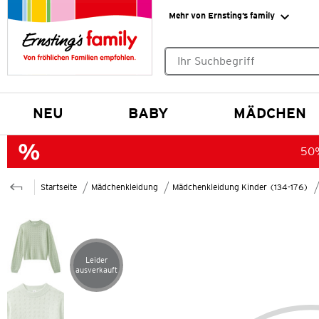
Mehr von Ernsting’s family
Keine Suchvorschläge gefund
NEU
BABY
MÄDCHEN
50%
Startseite
Mädchenkleidung
Mädchenkleidung Kinder (134-176)
Leider
Artikel leider ausverkauft
ausverkauft