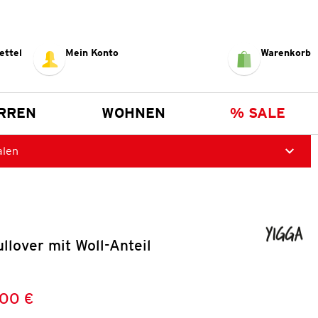
ettel
Mein Konto
Warenkorb
RREN
WOHNEN
% SALE
alen
lover mit Woll-Anteil
,00 €
Preis:
: