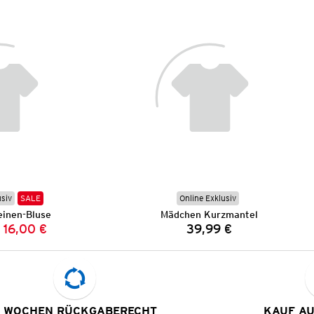
usiv
SALE
Online Exklusiv
inen-Bluse
Mädchen Kurzmantel
16,00 €
39,99 €
Vorheriger Preis:
Neuer Preis:
Preis:
 WOCHEN RÜCKGABERECHT
KAUF A