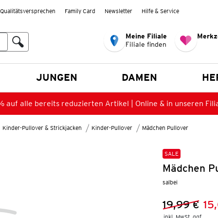
Qualitätsversprechen
Family Card
Newsletter
Hilfe & Service
Meine Filiale
Merkz
Filiale finden
en
JUNGEN
DAMEN
HE
 auf alle bereits reduzierten Artikel | Online & in unseren Fili
Kinder-Pullover & Strickjacken
Kinder-Pullover
Mädchen Pullover
SALE
Mädchen Pul
salbei
19,99 €
15
Vorheriger 
Neuer Preis
inkl. MwSt. ggf.
