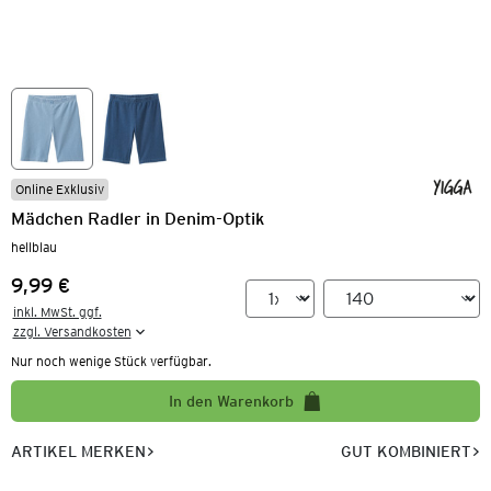
Online Exklusiv
Mädchen Radler in Denim-Optik
hellblau
9,99 €
Preis:
inkl. MwSt. ggf.

zzgl. Versandkosten
Nur noch wenige Stück verfügbar.
In den Warenkorb
ARTIKEL MERKEN
GUT KOMBINIERT