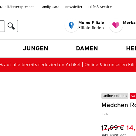
Qualitätsversprechen
Family Card
Newsletter
Hilfe & Service
Meine Filiale
Merkz
Filiale finden
en
JUNGEN
DAMEN
HE
 auf alle bereits reduzierten Artikel | Online & in unseren Fili
Online Exklusiv
SA
Mädchen Ro
blau
17,99 €
14
Vorheriger 
Neuer Preis
inkl. MwSt. ggf.
