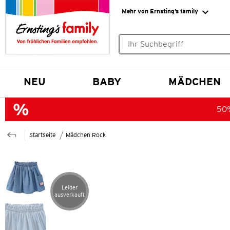
Mehr von Ernsting’s family
Keine Suchvorschläge gefund
NEU
BABY
MÄDCHEN
50%
Startseite
Mädchen Rock
Leider
Artikel leider ausverkauft
ausverkauft