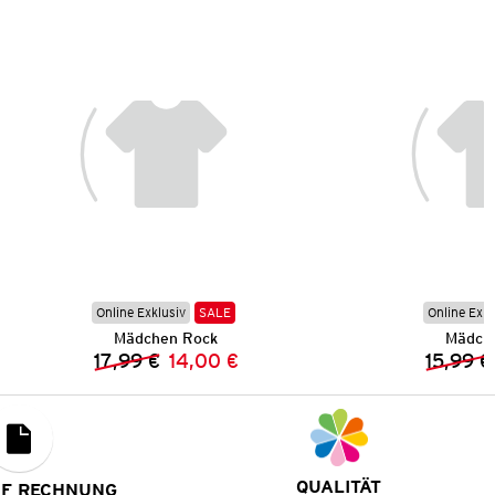
Online Exklusiv
SALE
Online Exkl
Mädchen Rock
Mädch
17,99 €
14,00 €
15,99 €
Vorheriger Preis:
Neuer Preis:
QUALITÄT
UF RECHNUNG