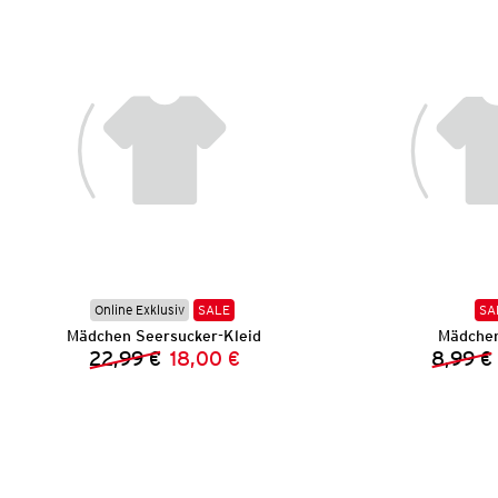
Online Exklusiv
SALE
SA
Mädchen Seersucker-Kleid
Mädchen
22,99 €
18,00 €
8,99 €
Vorheriger Preis:
Neuer Preis: