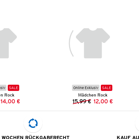
usiv
SALE
Online Exklusiv
SALE
n Rock
Mädchen Rock
14,00 €
15,99 €
12,00 €
Vorheriger Preis:
Neuer Preis:
Vorheriger Preis:
Neuer Preis:
 WOCHEN RÜCKGABERECHT
KAUF A