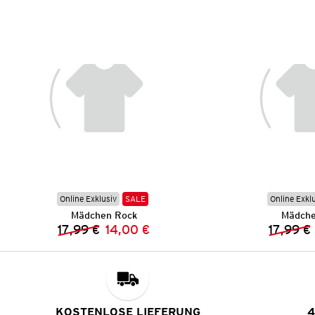
Online Exklusiv
SALE
Online Exkl
Mädchen Rock
Mädche
17,99 €
14,00 €
17,99 €
Vorheriger Preis:
Neuer Preis:
KOSTENLOSE LIEFERUNG
4