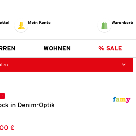
ettel
Mein Konto
Warenkorb
RREN
WOHNEN
% SALE
alen
LE
ck in Denim-Optik
,00 €
Preis:
: