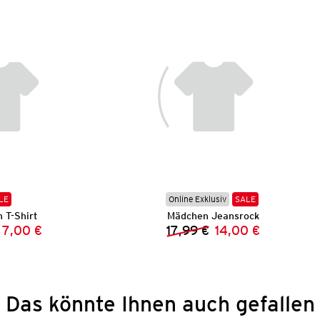
LE
Online Exklusiv
SALE
 T-Shirt
Mädchen Jeansrock
7,00 €
17,99 €
14,00 €
Vorheriger Preis:
Neuer Preis:
Vorheriger Preis:
Neuer Preis:
Das könnte Ihnen auch gefallen