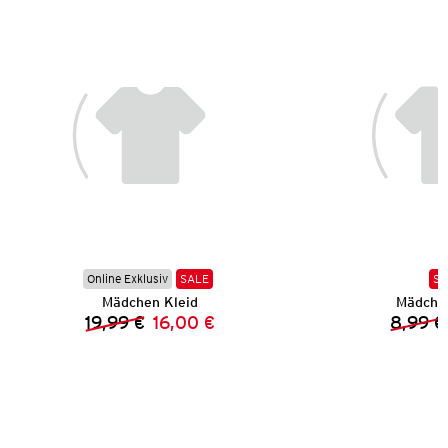
Online Exklusiv
SALE
SA
Mädchen Kleid
Mädchen
19,99 €
16,00 €
8,99 €
Vorheriger Preis:
Neuer Preis: