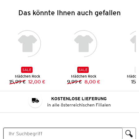
Das könnte Ihnen auch gefallen
SALE
SALE
N
Mädchen Rock
Mädchen Rock
Mädch
15,99 €
12,00 €
9,99 €
8,00 €
15,
Vorheriger Preis:
Neuer Preis:
Vorheriger Preis:
Neuer Preis:
KOSTENLOSE LIEFERUNG
in alle österreichischen Filialen