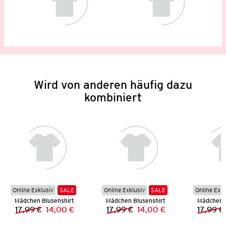
Wird von anderen häufig dazu
kombiniert
Online Exklusiv
SALE
Online Exklusiv
SALE
Online Exkl
Mädchen Blusenshirt
Mädchen Blusenshirt
Mädchen B
17,99 €
14,00 €
17,99 €
14,00 €
17,99 €
Vorheriger Preis:
Neuer Preis:
Vorheriger Preis:
Neuer Preis: