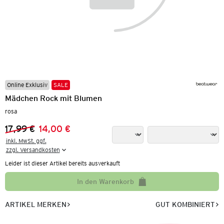
Online Exklusiv
SALE
Mädchen Rock mit Blumen
rosa
17,99 €
14,00 €
Vorheriger Preis:
Neuer Preis:
inkl. MwSt. ggf.

zzgl. Versandkosten
Leider ist dieser Artikel bereits ausverkauft
In den Warenkorb
ARTIKEL MERKEN
GUT KOMBINIERT