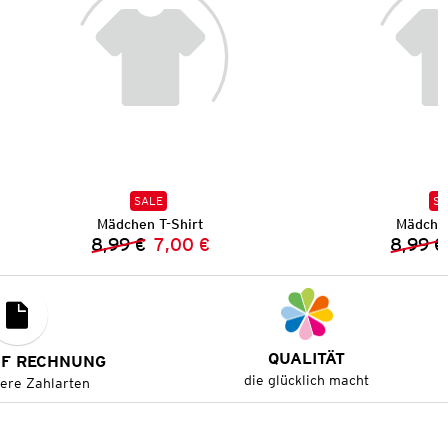
SALE
SA
Mädchen T-Shirt
Mädchen
8,99 €
7,00 €
8,99 €
Vorheriger Preis:
Neuer Preis:
QUALITÄT
UF RECHNUNG
die glücklich macht
tere Zahlarten