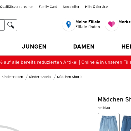
Qualitätsversprechen
Family Card
Newsletter
Hilfe & Service
Meine Filiale
Merkz
Filiale finden
en
JUNGEN
DAMEN
HE
 auf alle bereits reduzierten Artikel | Online & in unseren Fili
Kinder-Hosen
Kinder-Shorts
Mädchen Shorts
Mädchen Sh
hellblau