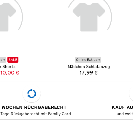
usiv
SALE
Online Exklusiv
 Shorts
Mädchen Schlafanzug
10,00 €
17,99 €
Vorheriger Preis:
Neuer Preis:
Preis:
 WOCHEN RÜCKGABERECHT
KAUF A
 Tage Rückgaberecht mit Family Card
und wei