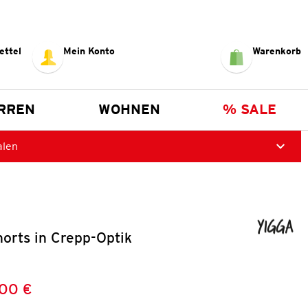
ettel
Mein Konto
Warenkorb
RREN
WOHNEN
% SALE
alen
orts in Crepp-Optik
,00 €
Preis:
: