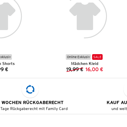
Exklusiv
Online Exklusiv
SALE
 Shorts
Mädchen Kleid
99 €
19,99 €
16,00 €
Preis:
Vorheriger Preis:
Neuer Preis:
 WOCHEN RÜCKGABERECHT
KAUF A
 Tage Rückgaberecht mit Family Card
und wei