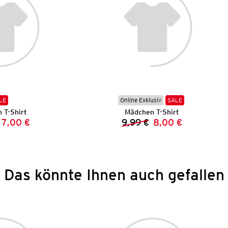
LE
Online Exklusiv
SALE
 T-Shirt
Mädchen T-Shirt
7,00 €
9,99 €
8,00 €
Vorheriger Preis:
Neuer Preis:
Vorheriger Preis:
Neuer Preis:
Das könnte Ihnen auch gefallen