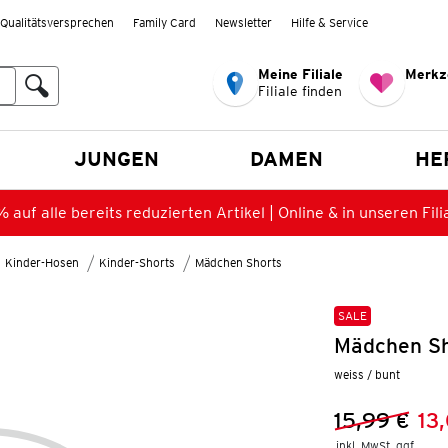
Qualitätsversprechen
Family Card
Newsletter
Hilfe & Service
Meine Filiale
Merkz
Filiale finden
en
JUNGEN
DAMEN
HE
 auf alle bereits reduzierten Artikel | Online & in unseren Fili
Kinder-Hosen
Kinder-Shorts
Mädchen Shorts
SALE
Mädchen Sh
weiss / bunt
15,99 €
13
Vorheriger 
Neuer Preis
inkl. MwSt. ggf.
