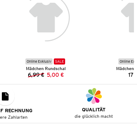
Online Exklusiv
SALE
Online Exk
Mädchen Rundschal
Mädchen F
6,99 €
5,00 €
17,
Vorheriger Preis:
Neuer Preis:
QUALITÄT
UF RECHNUNG
die glücklich macht
tere Zahlarten