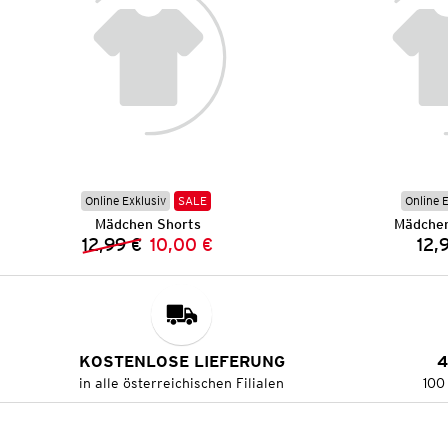
Online Exklusiv
SALE
Online 
Mädchen Shorts
Mädchen
12,99 €
10,00 €
12,
Vorheriger Preis:
Neuer Preis:
KOSTENLOSE LIEFERUNG
4
in alle österreichischen Filialen
100