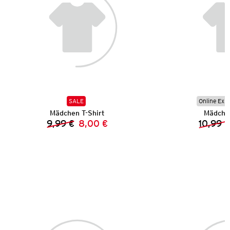
SALE
Online Exkl
Mädchen T-Shirt
Mädche
9,99 €
8,00 €
10,99 
Vorheriger Preis:
Neuer Preis: