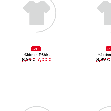
SALE
SA
Mädchen T-Shirt
Mädchen
8,99 €
7,00 €
8,99 €
Vorheriger Preis:
Neuer Preis: