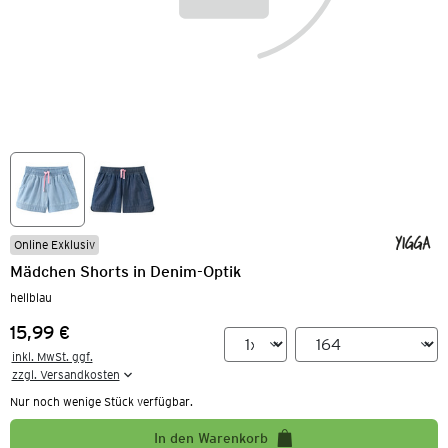
Online Exklusiv
Mädchen Shorts in Denim-Optik
hellblau
15,99 €
Preis:
inkl. MwSt. ggf.

zzgl. Versandkosten
Nur noch wenige Stück verfügbar.
In den Warenkorb