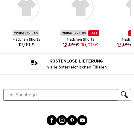
Online Exklusiv
Online Exklusiv
SALE
SA
Mädchen Shorts
Mädchen Shorts
Mädche
12,99 €
12,99 €
10,00 €
17,99 €
Preis:
Vorheriger Preis:
Neuer Preis:
KOSTENLOSE LIEFERUNG
in alle österreichischen Filialen