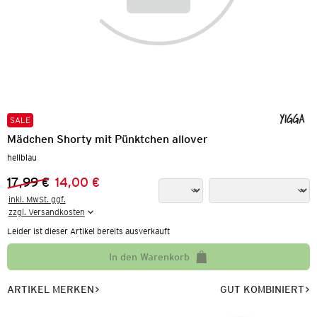
SALE
Mädchen Shorty mit Pünktchen allover
hellblau
17,99 €
14,00 €
Vorheriger Preis:
Neuer Preis:
inkl. MwSt. ggf.

zzgl. Versandkosten
Leider ist dieser Artikel bereits ausverkauft
In den Warenkorb
ARTIKEL MERKEN
GUT KOMBINIERT