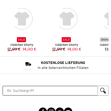
SALE
SALE
Online 
Mädchen Shorty
Mädchen Shorty
Mädche
17,99 €
14,00 €
17,99 €
14,00 €
13,
Vorheriger Preis:
Neuer Preis:
Vorheriger Preis:
Neuer Preis:
KOSTENLOSE LIEFERUNG
in alle österreichischen Filialen