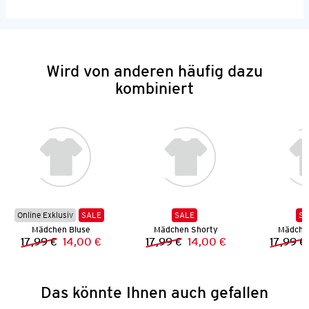
Wird von anderen häufig dazu
kombiniert
Online Exklusiv
SALE
SALE
SA
Mädchen Bluse
Mädchen Shorty
Mädche
17,99 €
14,00 €
17,99 €
14,00 €
17,99 €
Vorheriger Preis:
Neuer Preis:
Vorheriger Preis:
Neuer Preis:
Das könnte Ihnen auch gefallen