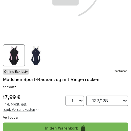
Online Exklusiv
Mädchen Sport-Badeanzug mit Ringerrücken
schwarz
17,99 €
Preis:
inkl. MwSt. ggf.

zzgl. Versandkosten
Verfügbar
In den Warenkorb