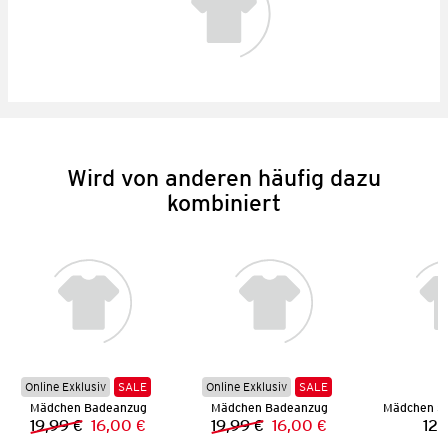
Wird von anderen häufig dazu
kombiniert
Online Exklusiv
SALE
Online Exklusiv
SALE
Mädchen Badeanzug
Mädchen Badeanzug
19,99 €
16,00 €
19,99 €
16,00 €
12,
Vorheriger Preis:
Neuer Preis:
Vorheriger Preis:
Neuer Preis: