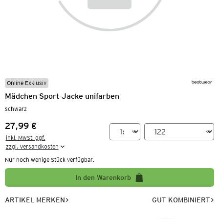
Online Exklusiv
Mädchen Sport-Jacke unifarben
schwarz
27,99 €
Preis:
inkl. MwSt. ggf.

zzgl. Versandkosten
Nur noch wenige Stück verfügbar.
In den Warenkorb
ARTIKEL MERKEN
GUT KOMBINIERT