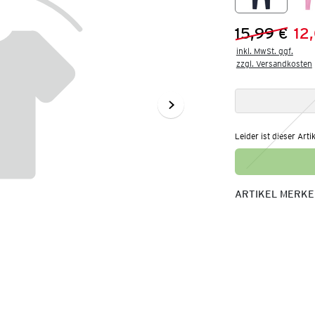
15,99 €
12
Vorheriger 
Neuer Preis
inkl. MwSt. ggf.

zzgl. Versandkosten
Leider ist dieser Arti
ARTIKEL MERK