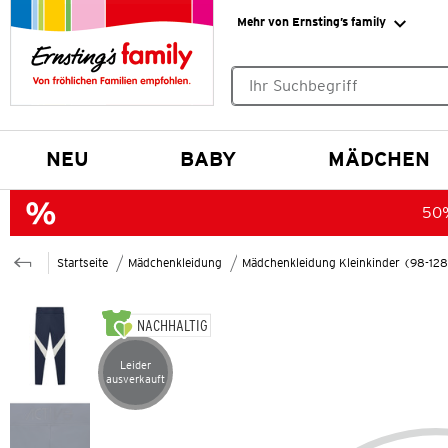
Mehr von Ernsting’s family
Keine Suchvorschläge gefund
NEU
BABY
MÄDCHEN
50%
Startseite
Mädchenkleidung
Mädchenkleidung Kleinkinder (98-12
NACHHALTIG
Leider
Artikel leider ausverkauft
ausverkauft