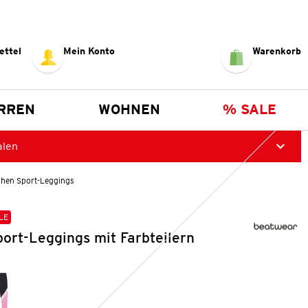
ettel
Mein Konto
Warenkorb
RREN
WOHNEN
% SALE
alen
hen Sport-Leggings
LE
ort-Leggings mit Farbteilern