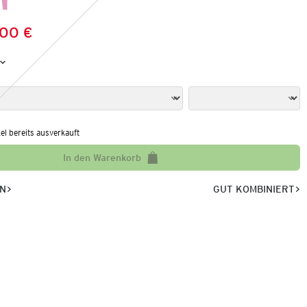
,00 €
Preis:
:
kel bereits ausverkauft
In den Warenkorb
EN
GUT KOMBINIERT