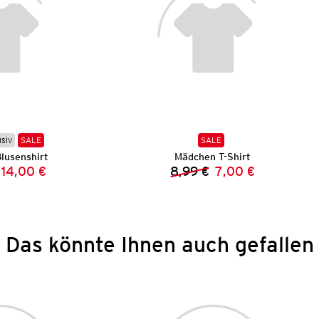
usiv
SALE
SALE
lusenshirt
Mädchen T-Shirt
14,00 €
8,99 €
7,00 €
Vorheriger Preis:
Neuer Preis:
Vorheriger Preis:
Neuer Preis:
Das könnte Ihnen auch gefallen