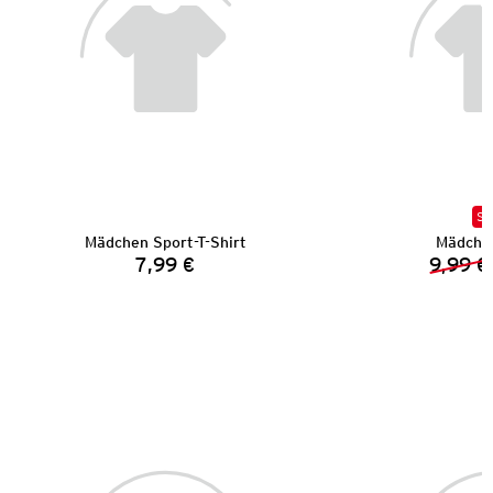
SA
Mädchen Sport-T-Shirt
Mädchen
7,99 €
9,99 €
Preis: