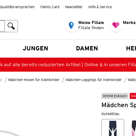
Qualitätsversprechen
Family Card
Newsletter
Hilfe & Service
Meine Filiale
Merkz
Filiale finden
en
JUNGEN
DAMEN
HE
 auf alle bereits reduzierten Artikel | Online & in unseren Fili
8)
Mädchen-Hosen für Kleinkinder
Mädchen-Leggings für Kleinkinder
Mädc
Online Exklusiv
SA
Mädchen Sp
dunkelblau