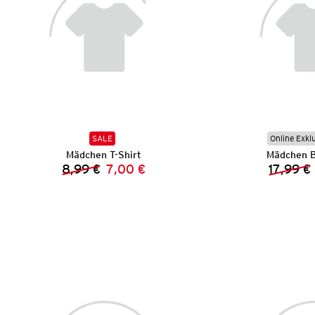
SALE
Online Exkl
Mädchen T-Shirt
Mädchen B
8,99 €
7,00 €
17,99 €
Vorheriger Preis:
Neuer Preis: