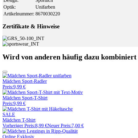
Design
:
Sportlich
Optik
:
Unifarben
Artikelnummer
:
8670030220
Zertifikate & Hinweise
Wird von anderen häufig dazu kombiniert
Mädchen Sport-Radler
Preis:
9,99 €
Mädchen Sport-T-Shirt
Preis:
9,99 €
SALE
Mädchen T-Shirt
Vorheriger Preis:
8,99 €
Neuer Preis:
7,00 €
Online Exklusiv