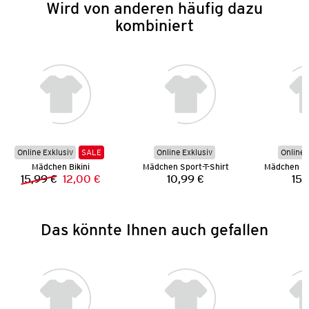
Wird von anderen häufig dazu
kombiniert
Online Exklusiv
SALE
Online Exklusiv
Online 
Mädchen Bikini
Mädchen Sport-T-Shirt
15,99 €
12,00 €
10,99 €
15,
Vorheriger Preis:
Neuer Preis:
Preis:
Das könnte Ihnen auch gefallen