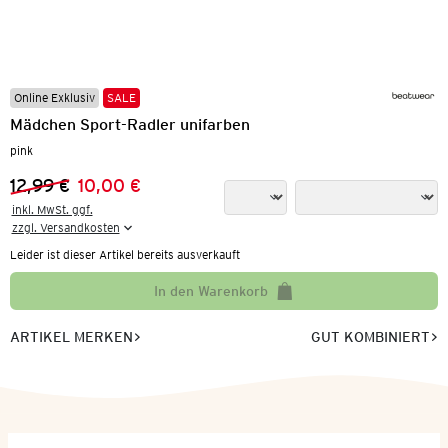
Online Exklusiv
SALE
Mädchen Sport-Radler unifarben
pink
12,99 €
10,00 €
Vorheriger Preis:
Neuer Preis:
inkl. MwSt. ggf.

zzgl. Versandkosten
Leider ist dieser Artikel bereits ausverkauft
In den Warenkorb
ARTIKEL MERKEN
GUT KOMBINIERT