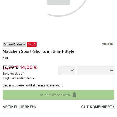
Online Exklusiv
SALE
Mädchen Sport-Shorts im 2-in-1-Style
pink
17,99 €
14,00 €
Vorheriger Preis:
Neuer Preis:
inkl. MwSt. ggf.

zzgl. Versandkosten
Leider ist dieser Artikel bereits ausverkauft
In den Warenkorb
ARTIKEL MERKEN
GUT KOMBINIERT