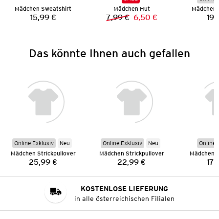
Mädchen Sweatshirt
Mädchen Hut
Mädchen S
15,99 €
7,99 €
6,50 €
19,
Preis:
Vorheriger Preis:
Neuer Preis:
Das könnte Ihnen auch gefallen
Online Exklusiv
Neu
Online Exklusiv
Neu
Online 
Mädchen Strickpullover
Mädchen Strickpullover
Mädchen S
25,99 €
22,99 €
17,
Preis:
Preis:
KOSTENLOSE LIEFERUNG
in alle österreichischen Filialen