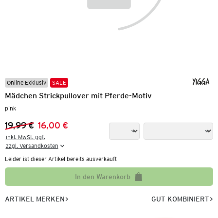
Online Exklusiv
SALE
Mädchen Strickpullover mit Pferde-Motiv
pink
19,99 €
16,00 €
Vorheriger Preis:
Neuer Preis:
inkl. MwSt. ggf.

zzgl. Versandkosten
Leider ist dieser Artikel bereits ausverkauft
In den Warenkorb
ARTIKEL MERKEN
GUT KOMBINIERT