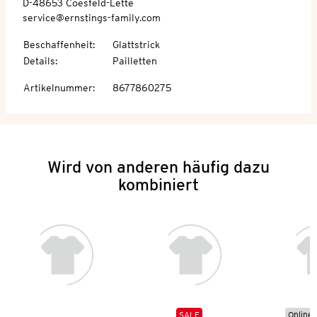
D-48653 Coesfeld-Lette
service@ernstings-family.com
Beschaffenheit
:
Glattstrick
Details
:
Pailletten
Artikelnummer
:
8677860275
Wird von anderen häufig dazu
kombiniert
SALE
Online 