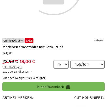
Online Exklusiv
SALE
Mädchen Sweatshirt mit Foto-Print
hellgelb
22,99 €
18,00 €
Vorheriger Preis:
Neuer Preis:
inkl. MwSt. ggf.

zzgl. Versandkosten
Nur noch wenige Stück verfügbar.
In den Warenkorb
ARTIKEL MERKEN
GUT KOMBINIERT