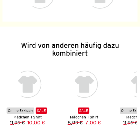
Wird von anderen häufig dazu
kombiniert
Online Exklusiv
SALE
SALE
Online Exkl
Mädchen T-Shirt
Mädchen T-Shirt
Mädchen
11,99 €
10,00 €
8,99 €
7,00 €
11,99 €
Vorheriger Preis:
Neuer Preis:
Vorheriger Preis:
Neuer Preis: