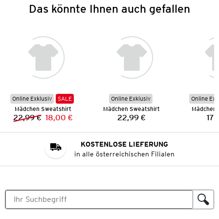
Das könnte Ihnen auch gefallen
Online Exklusiv
SALE
Online Exklusiv
Online Exk
Mädchen Sweatshirt
Mädchen Sweatshirt
Mädchen 
22,99 €
18,00 €
22,99 €
17,
Vorheriger Preis:
Neuer Preis:
Preis:
KOSTENLOSE LIEFERUNG
in alle österreichischen Filialen