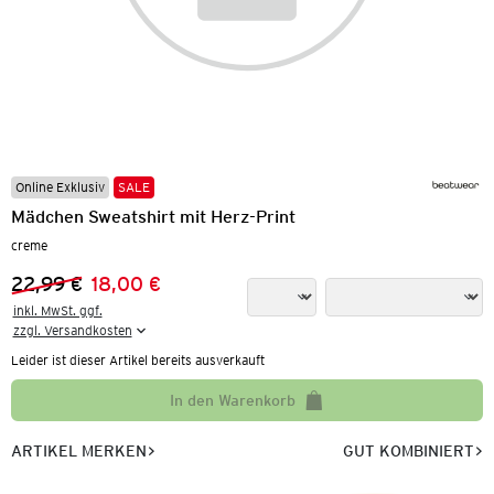
Online Exklusiv
SALE
Mädchen Sweatshirt mit Herz-Print
creme
22,99 €
18,00 €
Vorheriger Preis:
Neuer Preis:
inkl. MwSt. ggf.

zzgl. Versandkosten
Leider ist dieser Artikel bereits ausverkauft
In den Warenkorb
ARTIKEL MERKEN
GUT KOMBINIERT