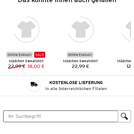
Online Exklusiv
SALE
Online Exklusiv
Mädchen Sweatshirt
Mädchen Sweatshirt
Mädchen 
22,99 €
18,00 €
22,99 €
12,
Vorheriger Preis:
Neuer Preis:
Preis:
KOSTENLOSE LIEFERUNG
in alle österreichischen Filialen