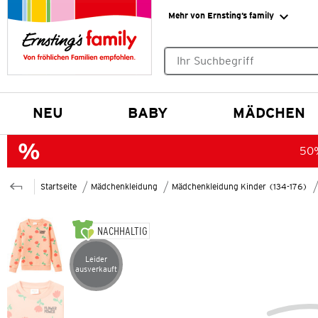
Mehr von Ernsting’s family
Keine Suchvorschläge gefund
NEU
BABY
MÄDCHEN
50%
Startseite
Mädchenkleidung
Mädchenkleidung Kinder (134-176)
NACHHALTIG
Leider
Artikel leider ausverkauft
ausverkauft