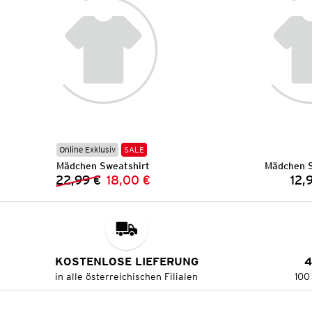
Online Exklusiv
SALE
Mädchen Sweatshirt
Mädchen S
22,99 €
18,00 €
12,
Vorheriger Preis:
Neuer Preis:
KOSTENLOSE LIEFERUNG
4
in alle österreichischen Filialen
100