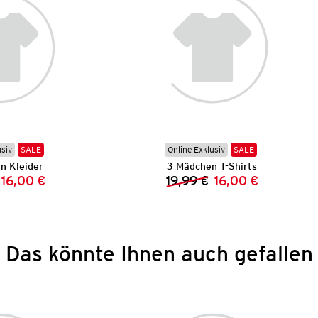
usiv
SALE
Online Exklusiv
SALE
n Kleider
3 Mädchen T-Shirts
16,00 €
19,99 €
16,00 €
Vorheriger Preis:
Neuer Preis:
Vorheriger Preis:
Neuer Preis:
Das könnte Ihnen auch gefallen