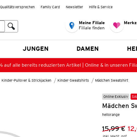
Qualitätsversprechen
Family Card
Newsletter
Hilfe & Service
Meine Filiale
Merkz
Filiale finden
en
JUNGEN
DAMEN
HE
 auf alle bereits reduzierten Artikel | Online & in unseren Fili
Kinder-Pullover & Strickjacken
Kinder-Sweatshirts
Mädchen Sweatshirt
Online Exklusiv
SA
Mädchen Sw
hellorange
15,99 €
12
Vorheriger 
Neuer Preis
inkl. MwSt. ggf.
