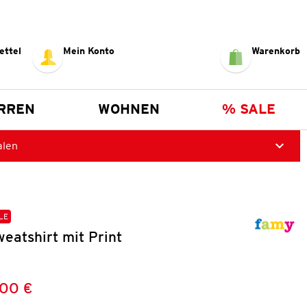
ettel
Mein Konto
Warenkorb
RREN
WOHNEN
% SALE
alen
LE
eatshirt mit Print
,00 €
Preis:
: