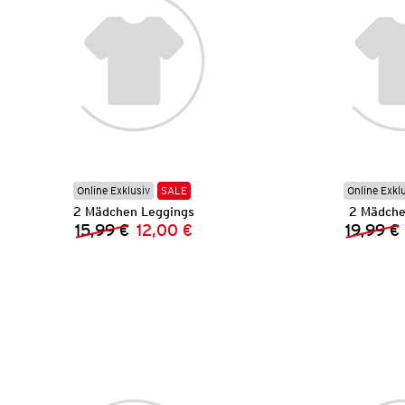
Online Exklusiv
SALE
Online Exkl
2 Mädchen Leggings
2 Mädche
15,99 €
12,00 €
19,99 €
Vorheriger Preis:
Neuer Preis: