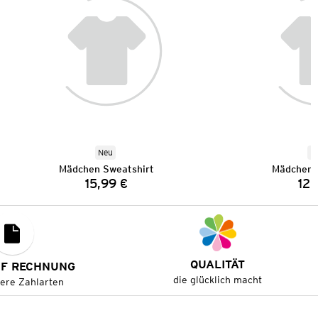
Neu
N
Mädchen Sweatshirt
Mädchen 
15,99 €
12,
Preis:
QUALITÄT
UF RECHNUNG
die glücklich macht
tere Zahlarten