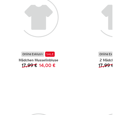
Online Exklusiv
SALE
Online Exkl
Mädchen Musselinbluse
2 Mädche
17,99 €
14,00 €
17,99 €
Vorheriger Preis:
Neuer Preis: